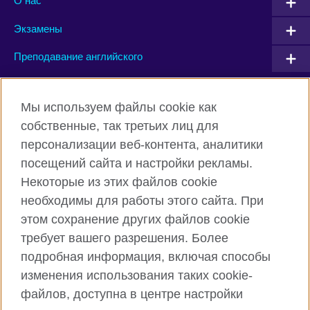
О нас
Экзамены
Преподавание английского
Connect with us
Мы используем файлы cookie как
собственные, так третьих лиц для
Facebook
Twitter
персонализации веб-контента, аналитики
посещений сайта и настройки рекламы.
Instagram
YouTube
Некоторые из этих файлов cookie
Flickr
TikTok
необходимы для работы этого сайта. При
этом сохранение других файлов cookie
требует вашего разрешения. Более
подробная информация, включая способы
British Council глобально
изменения использования таких cookie-
Privacy and terms of use
файлов, доступна в центре настройки
Cookies