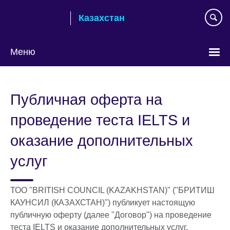
Skip
Казахстан
to
main
content
Меню
Выберите
язык
Публичная оферта на
проведение теста IELTS и
оказание дополнительных
услуг
ТОО "BRITISH COUNCIL (KAZAKHSTAN)" ("БРИТИШ
КАУНСИЛ (КАЗАХСТАН)") публикует настоящую
публичную оферту (далее "Договор") на проведение
теста IELTS и оказание дополнительных услуг,