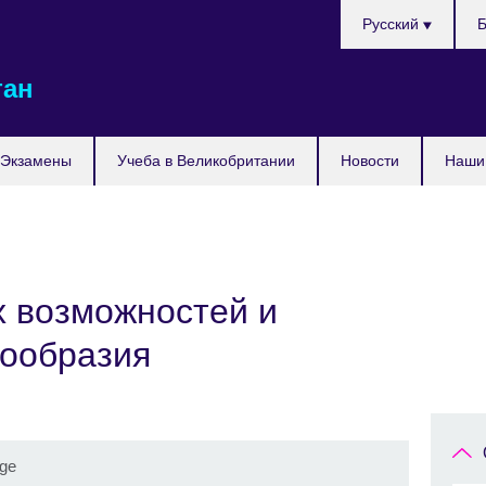
Выберите
Русский
Б
язык
тан
Экзамены
Учеба в Великобритании
Новости
Наши 
 возможностей и
нообразия
age