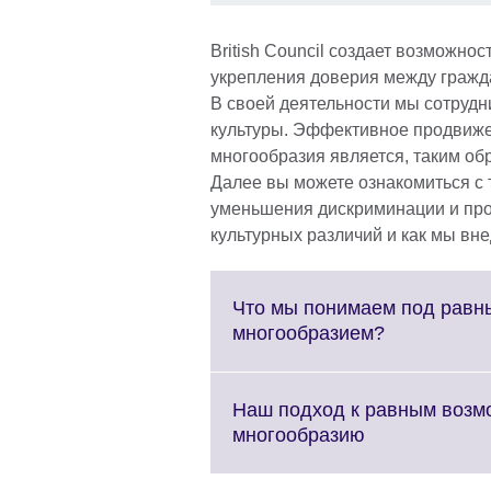
British Council создает возможно
укрепления доверия между гражд
В своей деятельности мы сотрудн
культуры. Эффективное продвиже
многообразия является, таким об
Далее вы можете ознакомиться с 
уменьшения дискриминации и пр
культурных различий и как мы вне
Что мы понимаем под равн
Click
многообразием?
to
expand.
More
Наш подход к равным возм
information
Click
многообразию
available.
to
expand.