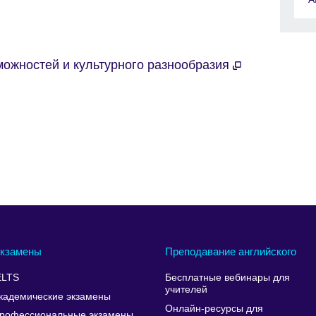
ожностей и культурного разнообразия
кзамены
Преподавание английского
ELTS
Бесплатные вебинары для
учителей
кадемические экзамены
Онлайн-ресурсы для
рофессиональные экзамены