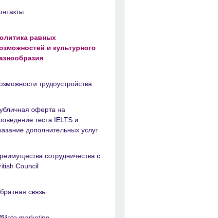
онтакты
олитика равных
озможностей и культурного
азнообразия
озможности трудоустройства
убличная оферта на
роведение теста IELTS и
казание дополнительных услуг
реимущества сотрудничества с
ritish Council
братная связь
ffiliate marketing