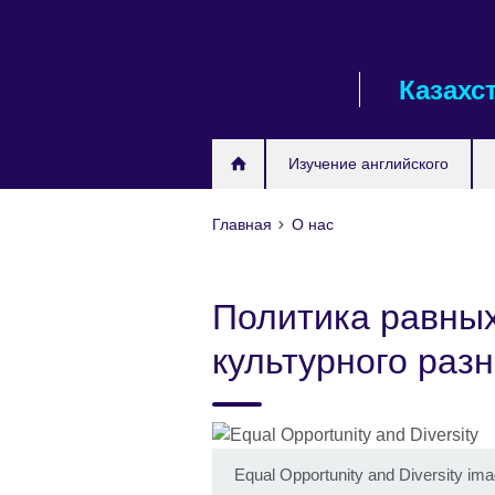
Skip
to
main
Казахс
content
Изучение английского
Главная
О нас
Политика равных
культурного раз
Equal Opportunity and Diversity im