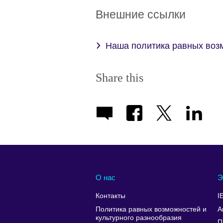
More
Внешние ссылки
information
available.
Наша политика равных возм
Share this
О нас
Э
Контакты
I
Политика равных возможностей и
А
культурного разнообразия
П