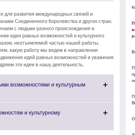
К
сти для развития международных связей и
анами Соединенного Королевства и других стран.
П
ичаем с людьми разного происхождения и
в
ние идеи равных возможностей и культурного
р
разом, неотъемлемой частью нашей работы.
тем, какую работу мы ведем в направлении
В
одвижения идей равных возможностей и уважения
дряем эти идеи в нашу деятельность.
П
п
о
ыми возможностями и культурным
П
B
ожностям и культурному
О
A