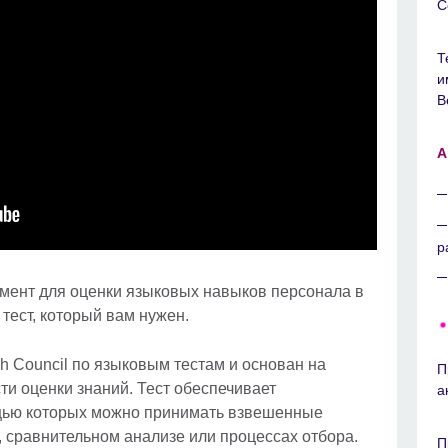
С
Т
и
В
A
р
мент для оценки языковых навыков персонала в
т тест, который вам нужен.
ish Council по языковым тестам и основан на
П
ти оценки знаний. Тест обеспечивает
а
щью которых можно принимать взвешенные
 сравнительном анализе или процессах отбора.
П