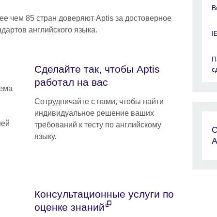
B
ее чем 85 стран доверяют Aptis за достоверное
дартов английского языка.
I
П
Сделайте так, чтобы Aptis
с
работал на вас
тема
Сотрудничайте с нами, чтобы найти
индивидуальное решение ваших
шей
требований к тесту по английскому
С
языку.
A
Консультационные услуги по
й
оценке знаний