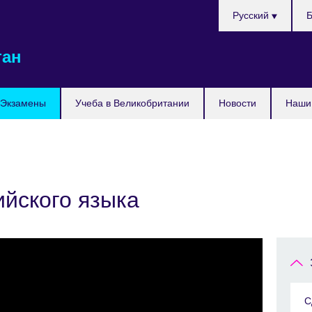
Выберите
Русский
Б
язык
тан
Экзамены
Учеба в Великобритании
Новости
Наши 
лийского языка
С