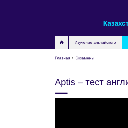
Skip
to
main
Казахс
content
Изучение английского
Главная
Экзамены
Aptis – тест анг