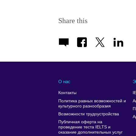
Share this
О нас
Э
Контакты
I
Политика равных возможностей и
А
культурного разнообразия
П
Возможности трудоустройства
A
Публичная оферта на
проведение теста IELTS и
оказание дополнительных услуг