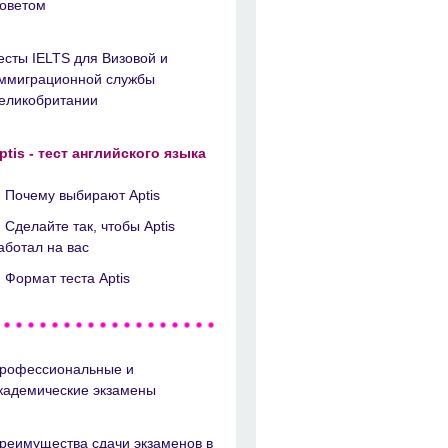
оветом
есты IELTS для Визовой и
ммиграционной службы
еликобритании
ptis - тест английского языка
Почему выбирают Aptis
Сделайте так, чтобы Aptis
аботал на вас
Формат теста Aptis
рофессиональные и
кадемические экзамены
реимущества сдачи экзаменов в