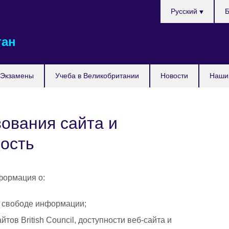
Выберите
Русский
Б
язык
тан
Экзамены
Учеба в Великобритании
Новости
Наши 
ования сайта и
ость
формация о:
и свободе информации;
тов British Council, доступности веб-сайта и