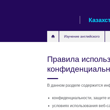
Skip
to
main
Казахс
content
Изучение английского
Правила использ
конфиденциальн
В данном разделе содержится ин
конфиденциальности, защите 
условиях использования веб-сай