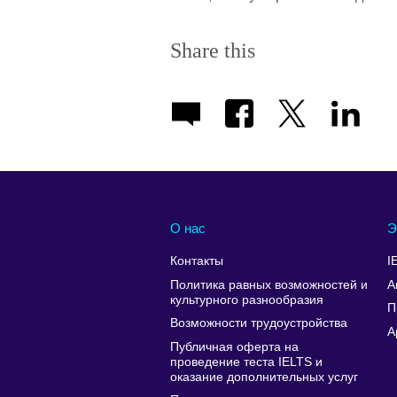
Share this
О нас
Э
Контакты
I
Политика равных возможностей и
А
культурного разнообразия
П
Возможности трудоустройства
A
Публичная оферта на
проведение теста IELTS и
оказание дополнительных услуг