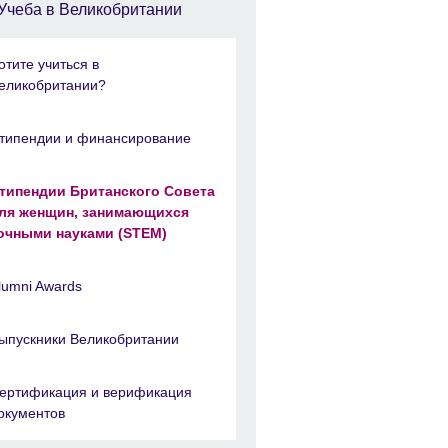
Учеба в Великобритании
отите учиться в
еликобритании?
типендии и финансирование
типендии Британского Совета
ля женщин, занимающихся
очными науками (STEM)
lumni Awards
ыпускники Великобритании
ертификация и верификация
окументов