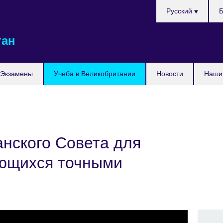
Выберите
Русский
Б
язык
тан
Экзамены
Учеба в Великобритании
Новости
Наши 
нского Совета для
ющихся точными