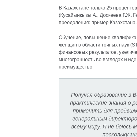
В Казахстане только 25 проценто
(Кусайынкызы А., Доскеева Г.Ж. 
преодоления: пример Казахстана. C
Обучение, повышение квалификац
женщин в области точных наук (S
финансовых результатов, увеличе
многогранность во взглядах и ид
преимущество.
Получая образование в 
практические знания о р
применить для продвиже
генеральным директоро
всему миру. Я не боюсь 
поскольку зн