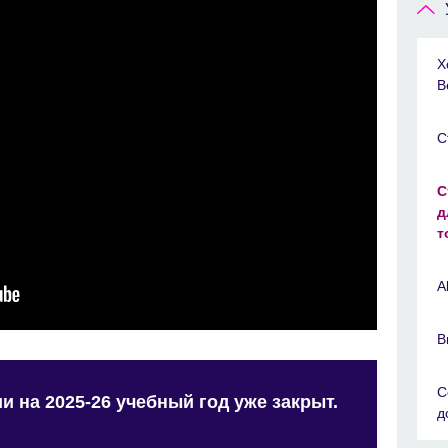
Х
В
С
С
д
т
A
В
С
и на 2025-26 учебный год уже закрыт.
д