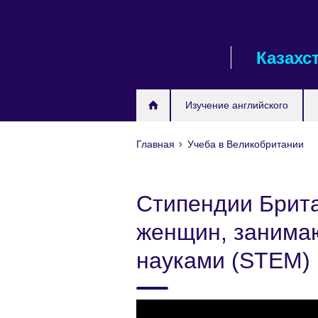
Skip
to
main
Казахс
content
Изучение английского
Главная
Учеба в Великобритании
Стипендии Брита
женщин, занима
науками (STEM)