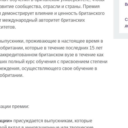
В
звитие сообщества, отрасли и страны. Премия
и демонстрирует влияние и ценность британского
С
 международный авторитет британских
д
итетов.
 выпускники, проживающие в настоящее время в
обритании, которые в течение последних 15 лет
 аккредитованном британском вузе в течение как
ших полный курс обучения с присвоением степени
чреждения, осуществляющего свое обучение в
обритании.
ации премии:
ации»
присуждается выпускникам, которые
свой вклад в инновационные или творческие