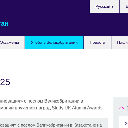
Выберите
Русский
Б
язык
тан
Экзамены
Учеба в Великобритании
Новости
Наши 
025
Х
овация» с послом Великобритании в Казахстане на