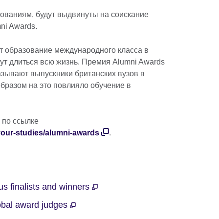
ованиям, будут выдвинуты на соискание
n
ni Awards.
 образование международного класса в
ут длиться всю жизнь. Премия Alumni Awards
азывают выпускники британских вузов в
образом на это повлияло обучение в
 по ссылке
-your-studies/alumni-awards
.
s finalists and winners
obal award judges