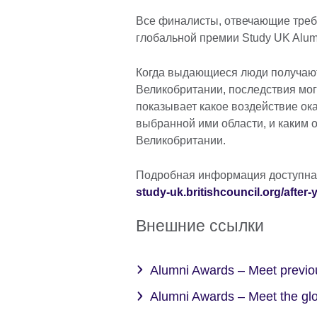
More
Все финалисты, отвечающие треб
informatio
глобальной премии Study UK Alum
available.
Когда выдающиеся люди получают
Великобритании, последствия мог
показывает какое воздействие ок
выбранной ими области, и каким 
Великобритании.
Подробная информация доступна
study-uk.britishcouncil.org/after
Внешние ссылки
Alumni Awards – Meet previou
Alumni Awards – Meet the gl