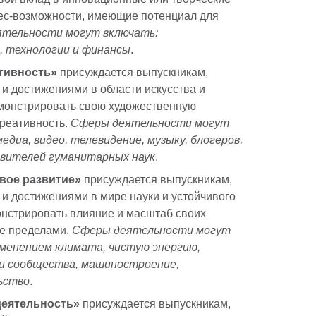
ес-возможности, имеющие потенциал для
тельности могут включать:
, технологии и финансы
.
тивность»
присуждается выпускникам,
и достижениями в области искусства и
емонстрировать свою художественную
креативность.
Сферы деятельности могут
медиа, видео, телевидение, музыку, блогеров,
авителей гуманитарных наук
.
вое развитие»
присуждается выпускникам,
 и достижениями в мире науки и устойчивого
нстрировать влияние и масштаб своих
ее пределами.
Сферы деятельности могут
зменением климата, чистую энергию,
 и сообщества, машиностроение,
ьство
.
еятельность»
присуждается выпускникам,