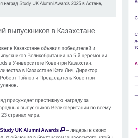
В
 наград Study UK Alumni Awards 2025 в Астане,
С
й выпускников в Казахстане
С
д
т
овет в Казахстане объявил победителей и
пускников Великобритании на 5-й церемонии
rds в Университете Ковентри Казахстан.
A
ичества в Казахстане Кэти Лич, Директор
 Роберт Тэйлор и Председатель Ковентри
ауленов.
ряд присуждает престижную награду за
родных выпускников Великобритании по всему
 23 странах мира.
Study UK Alumni Awards
– лидеры в своих
опыт обучения в британском университете, чтобы