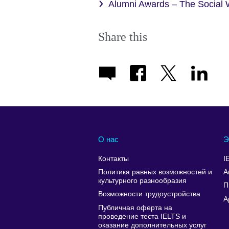
Alumni Awards – The Social W
Share this
О нас
Э
Контакты
I
Политика равных возможностей и
А
культурного разнообразия
П
Возможности трудоустройства
A
Публичная оферта на
проведение теста IELTS и
оказание дополнительных услуг