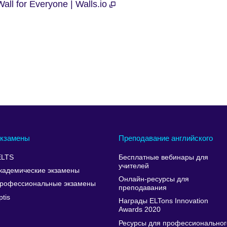
all for Everyone | Walls.io
кзамены
Преподавание английского
ELTS
Бесплатные вебинары для
учителей
кадемические экзамены
Онлайн-ресурсы для
рофессиональные экзамены
преподавания
ptis
Награды ELTons Innovation
Awards 2020
Ресурсы для профессиональног