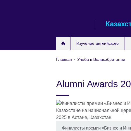
Skip
to
main
Казахс
content
Изучение английского
Главная
Учеба в Великобритании
Alumni Awards 2
Финалисты премии «Бизнес и Инн