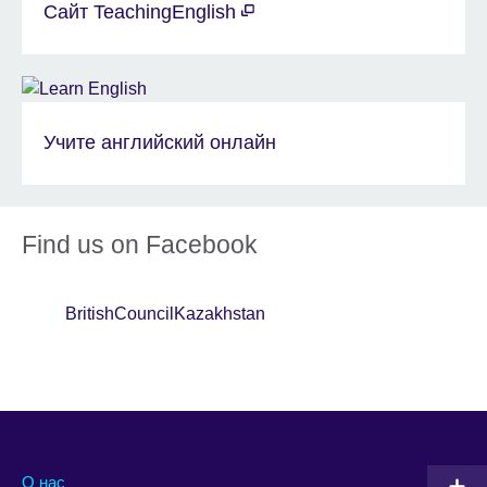
Сайт TeachingEnglish
Учите английский онлайн
Find us on Facebook
BritishCouncilKazakhstan
О нас