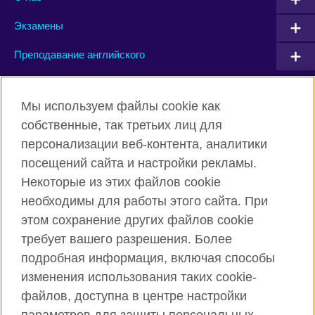
Экзамены
Преподавание английского
Connect with us
Мы используем файлы cookie как
собственные, так третьих лиц для
Facebook
Twitter
персонализации веб-контента, аналитики
посещений сайта и настройки рекламы.
Instagram
YouTube
Некоторые из этих файлов cookie
Flickr
TikTok
необходимы для работы этого сайта. При
этом сохранение других файлов cookie
требует вашего разрешения. Более
подробная информация, включая способы
British Council глобально
изменения использования таких cookie-
Privacy and terms of use
файлов, доступна в центре настройки
Cookies