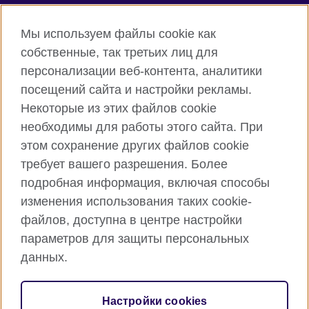
Connect with us
Мы используем файлы cookie как
собственные, так третьих лиц для
Facebook
Twitter
персонализации веб-контента, аналитики
посещений сайта и настройки рекламы.
Instagram
YouTube
Некоторые из этих файлов cookie
Flickr
TikTok
необходимы для работы этого сайта. При
этом сохранение других файлов cookie
требует вашего разрешения. Более
подробная информация, включая способы
British Council глобально
изменения использования таких cookie-
Privacy and terms of use
файлов, доступна в центре настройки
Cookies
параметров для защиты персональных
Карта сайта
данных.
© 2026 British Council
Настройки cookies
Международная организация Соединенного Королевства в