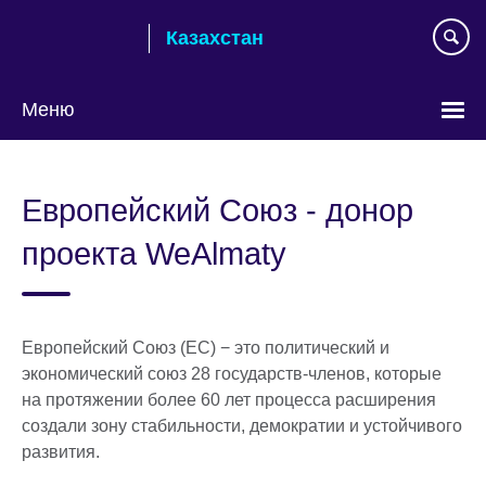
Skip
Казахстан
to
main
content
Меню
Выберите
язык
Европейский Союз - донор
проекта WeAlmaty
Европейский Союз (ЕС) − это политический и
экономический союз 28 государств-членов, которые
на протяжении более 60 лет процесса расширения
создали зону стабильности, демократии и устойчивого
развития.