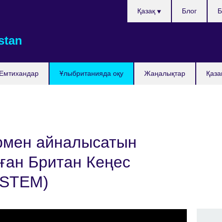
Тілді
Қазақ
Блог
Б
таңдаңыз
stan
Емтихандар
Ұлыбританияда оқу
Жаңалықтар
Қаза
рмен айналысатын
ған Британ Кеңес
(STEM)