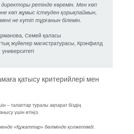
 директоры ретінде көремін. Мен көп
әне көп жұмыс істеуден қорықпаймын,
мені не күтіп тұрғанын білемін.
рманова, Семей қаласы
тық жүйелер магистратурасы, Крэнфилд
университеті
маға қатысу критерийлері мен
ін – талаптар туралы ақпарат біздің
Танысу үшін өтіңіз.
өменде «Құжаттар» бөлімінде қолжетімді.