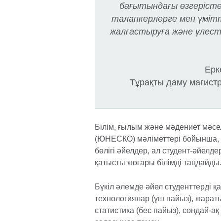
бағытындағы өзгерістер
талапкерлерге мен үмітт
жалғастыруға және үлесте
Ерк
Тұрақты даму магист
Білім, ғылым және мәдениет мәсе
(ЮНЕСКО) мәліметтері бойынша, б
бөлігі әйелдер, ал студент-әйелд
қатысты жоғары білімді таңдайды
Бүкіл әлемде әйел студенттерді 
технологиялар (үш пайыз), жара
статистика (бес пайыз), сондай-ақ