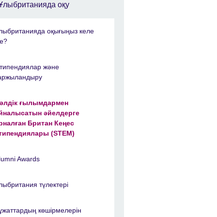
Ұлыбританияда оқу
лыбританияда оқығыңыз келе
е?
типендиялар және
аржыландыру
әлдік ғылымдармен
йналысатын әйелдерге
рналған Британ Кеңес
типендиялары (STEM)
lumni Awards
лыбритания түлектері
ұжаттардың көшірмелерін