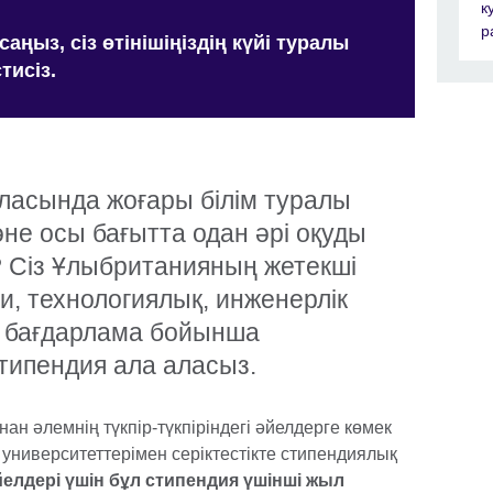
к
р
саңыз, сіз өтінішіңіздің күйі туралы
тисіз.
аласында жоғары білім туралы
не осы бағытта одан әрі оқуды
 Сіз Ұлыбританияның жетекші
и, технологиялық, инженерлік
 бағдарлама бойынша
стипендия ала аласыз.
ан әлемнің түкпір-түкпіріндегі әйелдерге көмек
университеттерімен серіктестікте стипендиялық
йелдері үшін бұл стипендия үшінші жыл