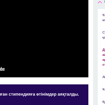
Ұ
м
С
қ
Д
а
а
с
A
Ұ
ған стипендияға өтінімдер аяқталды.
Қ