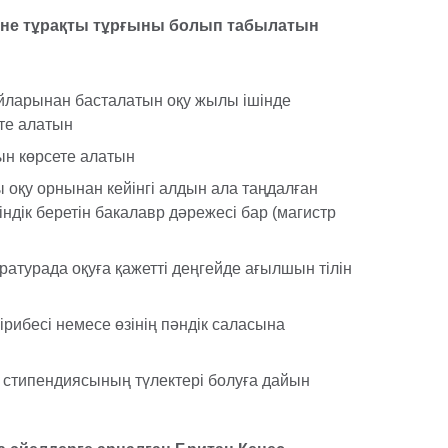
және тұрақты тұрғыны болып табылатын
йларынан басталатын оқу жылы ішінде
те алатын
ын көрсете алатын
 оқу орнынан кейінгі алдын ала таңдалған
індік беретін бакалавр дәрежесі бар (магистр
ратурада оқуға қажетті деңгейде ағылшын тілін
ірибесі немесе өзінің пәндік саласына
с стипендиясының түлектері болуға дайын