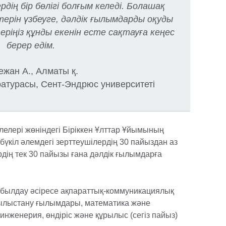
дің бір бөлігі болғым келеді. Болашақ
ерін үзбеуге, дәлдік ғылымдарды оқуды
ріңіз құнды екенін есте сақтауға кеңес
берер едім.
ежан А., Алматы қ.
ратурасы, Сент-Эндрюс университеті
лелері жөніндегі Біріккен Ұлттар Ұйымының
үкіл әлемдегі зерттеушілердің 30 пайыздан аз
ердің тек 30 пайызы ғана дәлдік ғылымдарға
.
қабылдау әсіресе ақпараттық-коммуникациялық
тылыстану ғылымдары, математика және
 инженерия, өндіріс және құрылыс (сегіз пайыз)