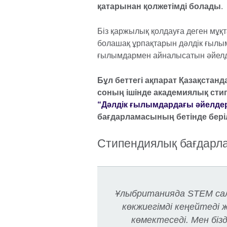
қатарынан қолжетімді болады
.
Біз қаржылық қолдауға деген мұқ
болашақ ұрпақтарын дәлдік ғылы
ғылымдармен айналысатын әйелде
Бұл беттегі ақпарат Қазақстанд
соның ішінде академиялық стип
“Дәлдік ғылымдардағы әйелде
бағдарламасының бетінде бері
Стипендиялық бағдарл
Ұлыбританияда STEM сал
көкжиегімді кеңейтеді ж
көмектеседі. Мен бі