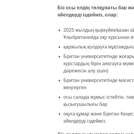
Біз осы елдің төлқұжаты бар 
әйелдерді іздейміз, олар:
2025 жылдың қыркүйек/қазан а
Ұлыбританияда оқу курсынан ө
қаржылық қолдауға мұқтаждығ
Британ университетінде жоғары
курстардың бірін аяқтауға мүмк
дәрежесін алу үшін)
Британ университетінде магист
меңгерген
осы салада жұмыс істейтін, тәж
қызығушылығы бар
оқуға құмар және Британ Кеңе
әйелдерді іздейміз.