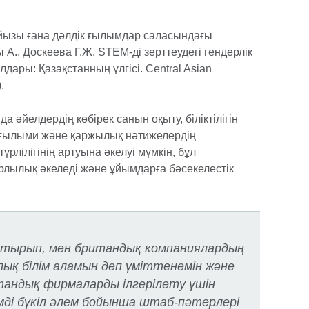
айызы ғана дәлдік ғылымдар саласындағы
., Доскеева Г.Ж. STEM-ді зерттеудегі гендерлік
ары: Қазақстанның үлгісі. Central Asian
.
 әйелдердің көбірек санын оқыту, біліктілігін
 ғылыми және қаржылық нәтижелердің
рлілігінің артуына әкелуі мүмкін, бұл
рлылық әкеледі және ұйымдарға бәсекелестік
 отырып, мен британдық компаниялардың
ық білім аламын деп үміттенемін және
қстандық фирмаларды ілгерілету үшін
імді бүкіл әлем бойынша штаб-пәтерлері