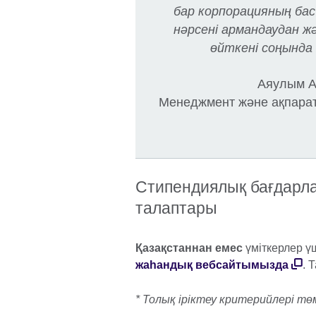
бар корпорацияның бас
нәрсені армандаудан ж
өйткені соңында 
Аяулым А
Менеджмент және ақпарат
Стипендиялық бағдарла
талаптары
Қазақстаннан емес
үміткерлер үш
жаһандық вебсайтымызда
. 
* Толық іріктеу критерийлері т