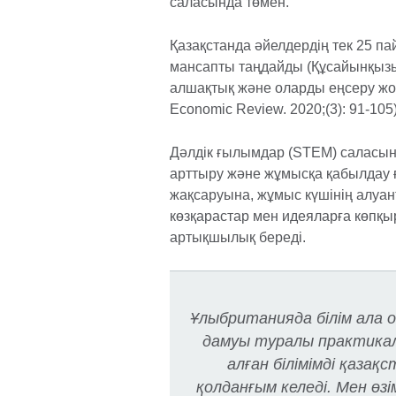
саласында төмен.
Қазақстанда әйелдердің тек 25 п
мансапты таңдайды (Құсайынқызы А
алшақтық және оларды еңсеру жолд
Economic Review. 2020;(3): 91-105)
Дәлдік ғылымдар (STEM) саласында
арттыру және жұмысқа қабылдау
жақсаруына, жұмыс күшінің алуантү
көзқарастар мен идеяларға көпқы
артықшылық береді.
Ұлыбританияда білім ала
дамуы туралы практикал
алған білімімді қаза
қолданғым келеді. Мен өз