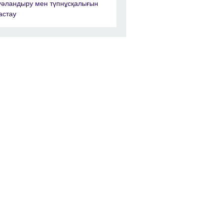
уәландыру мен түпнұсқалығын
астау