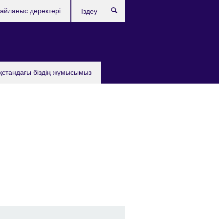
айланыс деректері
Іздеу
қстандағы бiздiң жұмысымыз