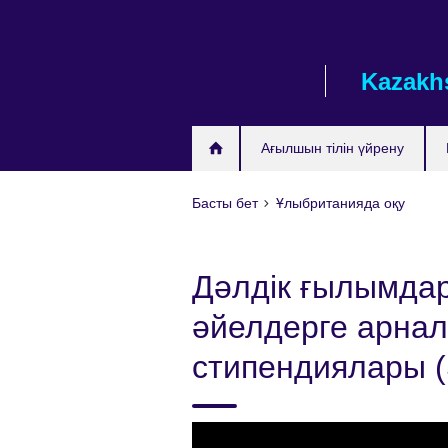
Skip
to
main
Kazakh
content
Ағылшын тілін үйрену
Басты бет
Ұлыбританияда оқу
Дәлдік ғылымда
әйелдерге арнал
стипендиялары 