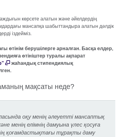
таждығын көрсете алатын және әйелдердің
мдардағы мансапқа шабыттандыра алатын дәлдік
рді іздейміз.
ағы өтінім берушілерге арналған. Басқа елдер,
ендияға өтініштер туралы ақпарат
р”
жаһандық стипендиялық
лген.
аманың мақсаты неде?
асында оқу менің әлеуетті мансаптық
әне менің елімнің дамуына үлес қосуға
здің қоғамдастықтағы тұрақты даму