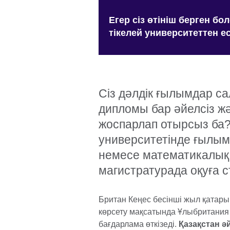
Егер сіз өтініш берген бол
тікелей университеттен ес
Сіз дәлдік ғылымдар с
дипломы бар әйелсіз жә
жоспарлап отырсыз ба?
университетінде ғылым
немесе математикалық
магистратурада оқуға 
Британ Кеңес бесінші жыл қатарын
көрсету мақсатында Ұлыбритания 
бағдарлама өткізеді.
Қазақстан ә