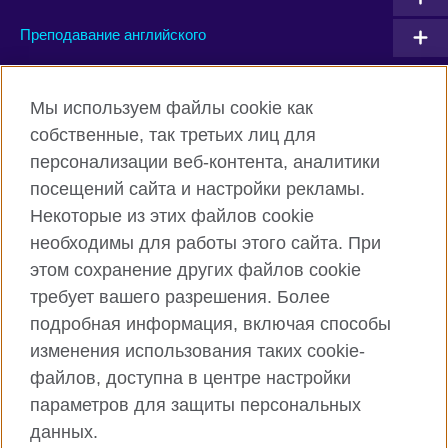
Преподавание английского
Connect with us
Мы используем файлы cookie как
собственные, так третьих лиц для
Facebook
Twitter
персонализации веб-контента, аналитики
посещений сайта и настройки рекламы.
Instagram
YouTube
Некоторые из этих файлов cookie
Flickr
TikTok
необходимы для работы этого сайта. При
этом сохранение других файлов cookie
требует вашего разрешения. Более
подробная информация, включая способы
British Council глобально
изменения использования таких cookie-
Privacy and terms of use
файлов, доступна в центре настройки
Cookies
параметров для защиты персональных
Карта сайта
данных.