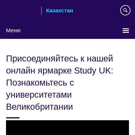
Skip
Казахстан
to
main
content
Меню
Выберите
язык
Присоединяйтесь к нашей
онлайн ярмарке Study UK:
Познакомьтесь с
университетами
Великобритании