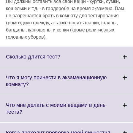
Вы должны оставить все свои вещи - куртки, сумки,
кошельки и т.д. - в гардеробе на время экзамена. Вам
не разрешается брать в комнату для тестирования
громоздкую одежду, а также носить шапки, шляпы,
банданы, капюшоны и кепки (кроме религиозных
головных уборов).
Click
Сколько длится тест?
to
expand.
More
Что я могу принести в экзаменационную
information
Click
комнату?
available.
to
expand.
More
Что мне делать с моими вещами в день
information
Click
теста?
available.
to
expand.
More
Click
Когда проходит проверка моей личности?