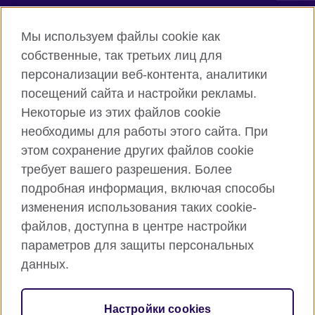
Connect with us
Мы используем файлы cookie как
собственные, так третьих лиц для
Facebook
Twitter
персонализации веб-контента, аналитики
посещений сайта и настройки рекламы.
Instagram
YouTube
Некоторые из этих файлов cookie
Flickr
TikTok
необходимы для работы этого сайта. При
этом сохранение других файлов cookie
требует вашего разрешения. Более
подробная информация, включая способы
British Council глобально
изменения использования таких cookie-
Privacy and terms of use
файлов, доступна в центре настройки
Cookies
параметров для защиты персональных
Карта сайта
данных.
© 2026 British Council
Настройки cookies
Международная организация Соединенного Королевства в