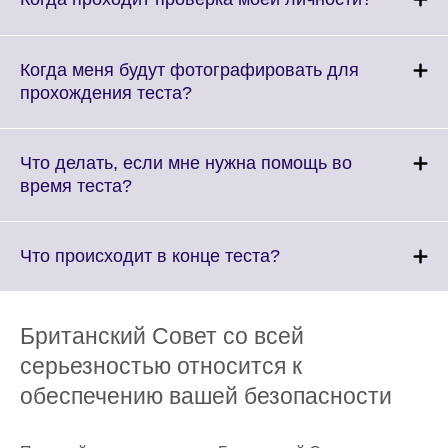
information
to
available.
expand.
More
Когда меня будут фотографировать для
informati
Click
прохождения теста?
available.
to
expand.
More
Что делать, если мне нужна помощь во
information
Click
время теста?
available.
to
expand.
More
Click
Что происходит в конце теста?
information
to
available.
expand.
More
Британский Совет со всей
information
серьезностью относится к
available.
обеспечению вашей безопасности