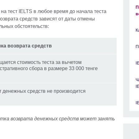
П
на тест IELTS в любое время до начала теста
в
возврата средств зависят от даты отмены
льных обстоятельств:
К
ка возврата средств
П
щается стоимость теста за вычетом
I
тративного сбора в размере 33 000 тенге
Ч
I
т денежных средств не производится
I
тка возврата денежных средств может занять