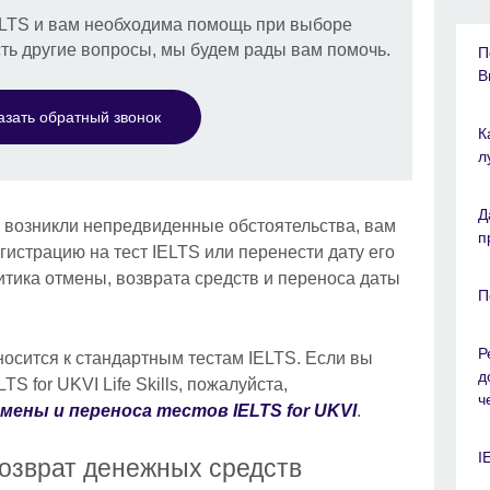
ELTS и вам необходима помощь при выборе
сть другие вопросы, мы будем рады вам помочь.
П
B
азать обратный звонок
К
л
Д
 возникли непредвиденные обстоятельства, вам
п
гистрацию на тест IELTS или перенести дату его
тика отмены, возврата средств и переноса даты
П
Р
осится к стандартным тестам IELTS. Если вы
д
TS for UKVI Life Skills, пожалуйста,
ч
ены и переноса тестов IELTS for UKVI
.
I
возврат денежных средств