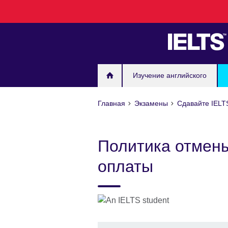
Skip
to
main
content
Изучение английского
Главная
Экзамены
Сдавайте IELT
Политика отмены
оплаты