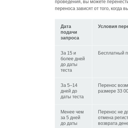
проведения, вы можете перенести
переноса зависят от того, когда 
Дата
Условия пер
подачи
запроса
За 15 и
Бесплатный 
более дней
до даты
теста
За 5–14
Перенос возм
дней до
размере 33 00
даты теста
Менее чем
Перенос не до
за 5 дней
отмена регис
до даты
возврата ден