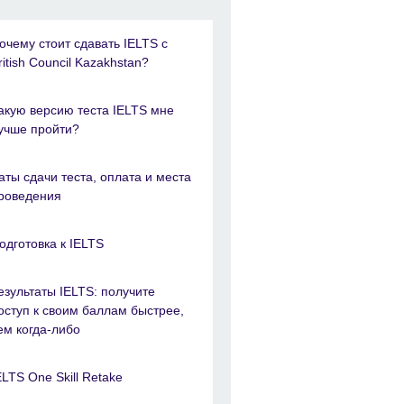
очему стоит сдавать IELTS с
ritish Council Kazakhstan?
акую версию теста IELTS мне
учше пройти?
аты сдачи теста, оплата и места
роведения
одготовка к IELTS
езультаты IELTS: получите
оступ к своим баллам быстрее,
ем когда-либо
ELTS One Skill Retake