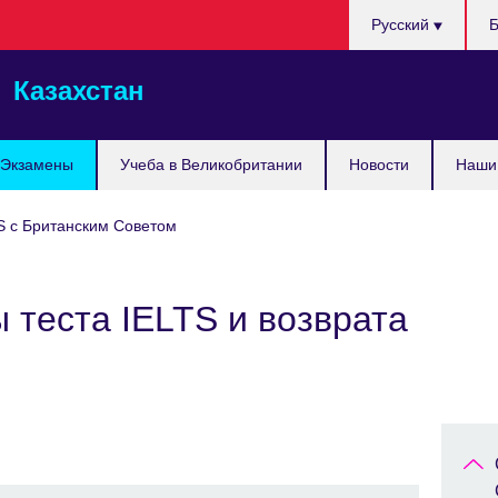
Выберите
Русский
Б
язык
Казахстан
Экзамены
Учеба в Великобритании
Новости
Наши 
S с Британским Советом
 теста IELTS и возврата