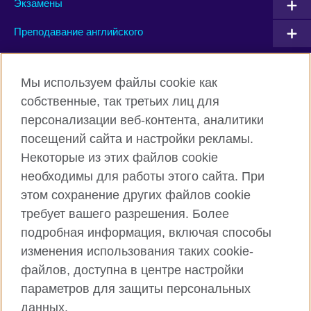
Экзамены
Преподавание английского
Connect with us
Мы используем файлы cookie как
собственные, так третьих лиц для
Facebook
Twitter
персонализации веб-контента, аналитики
посещений сайта и настройки рекламы.
Instagram
YouTube
Некоторые из этих файлов cookie
Flickr
TikTok
необходимы для работы этого сайта. При
этом сохранение других файлов cookie
требует вашего разрешения. Более
подробная информация, включая способы
British Council глобально
изменения использования таких cookie-
Privacy and terms of use
файлов, доступна в центре настройки
Cookies
параметров для защиты персональных
Карта сайта
данных.