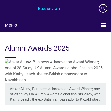
Skip
Казахстан
to
main
content
Меню
Выберите
язык
Alumni Awards 2025
Askar Aituov, Business & Innovation Award Winner; one
of 28 Study UK Alumni Awards global finalists 2025, with
Kathy Leach, the ex-British ambassador to Kazakhstan.