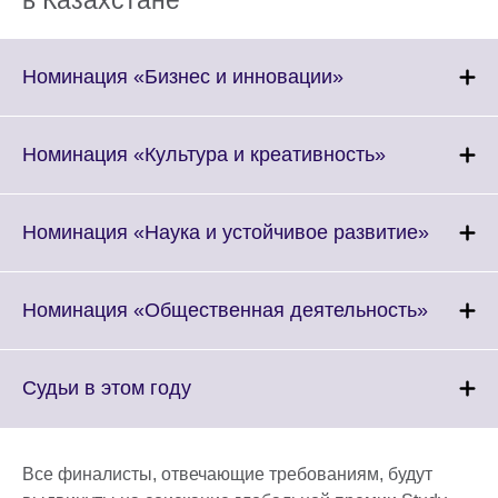
Click
Номинация «Бизнес и инновации»
to
expand.
More
Click
Номинация «Культура и креативность»
information
to
available.
expand.
More
Click
Номинация «Наука и устойчивое развитие»
information
to
available.
expand
More
Click
Номинация «Общественная деятельность»
informa
to
availabl
expand.
More
Click
Судьи в этом году
informa
to
availabl
expand.
More
Все финалисты, отвечающие требованиям, будут
information