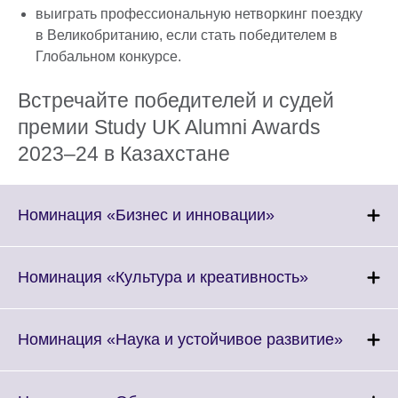
выиграть профессиональную нетворкинг поездку
в Великобританию, если стать победителем в
Глобальном конкурсе.
Встречайте победителей и судей
премии Study UK Alumni Awards
2023–24 в Казахстане
Click
Номинация «Бизнес и инновации»
to
expand.
More
Click
Номинация «Культура и креативность»
information
to
available.
expand.
More
Click
Номинация «Наука и устойчивое развитие»
information
to
available.
expand