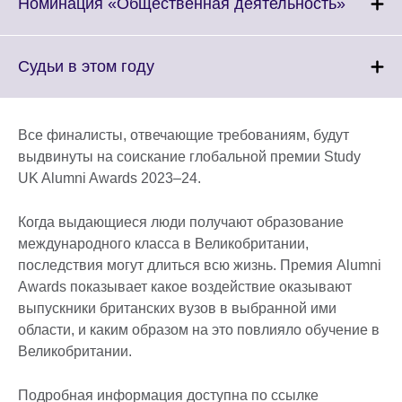
More
Click
Номинация «Общественная деятельность»
informa
to
availabl
expand.
More
Click
Судьи в этом году
informa
to
availabl
expand.
More
Все финалисты, отвечающие требованиям, будут
information
выдвинуты на соискание глобальной премии Study
available.
UK Alumni Awards 2023–24.
Когда выдающиеся люди получают образование
международного класса в Великобритании,
последствия могут длиться всю жизнь. Премия Alumni
Awards показывает какое воздействие оказывают
выпускники британских вузов в выбранной ими
области, и каким образом на это повлияло обучение в
Великобритании.
Подробная информация доступна по ссылке