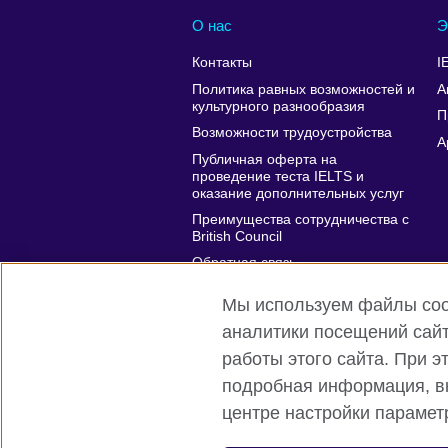
О нас
Э
Контакты
I
Политика равных возможностей и
А
культурного разнообразия
П
Возможности трудоустройства
A
Публичная оферта на
проведение теста IELTS и
оказание дополнительных услуг
Преимущества сотрудничества с
British Council
Обратная связь
Affiliate marketing
Мы используем файлы cook
аналитики посещений сайт
работы этого сайта. При 
подробная информация, вк
British Council глобально
Privacy a
центре настройки параме
© 2026 British Council