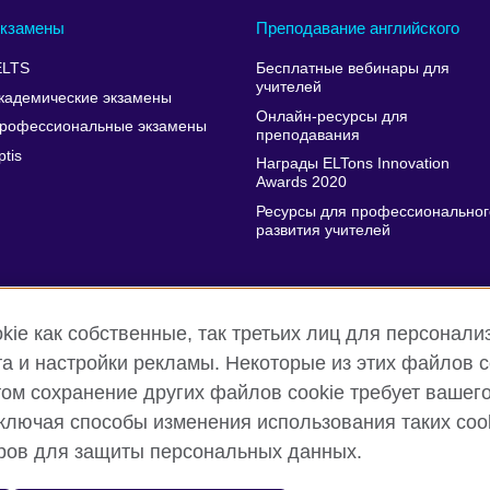
кзамены
Преподавание английского
ELTS
Бесплатные вебинары для
учителей
кадемические экзамены
Онлайн-ресурсы для
рофессиональные экзамены
преподавания
ptis
Награды ELTons Innovation
Awards 2020
Ресурсы для профессиональног
развития учителей
ie как собственные, так третьих лиц для персонализ
а и настройки рекламы. Некоторые из этих файлов 
этом сохранение других файлов cookie требует вашег
лючая способы изменения использования таких cook
nd terms of use
Cookies
Карта сайта
тров для защиты персональных данных.