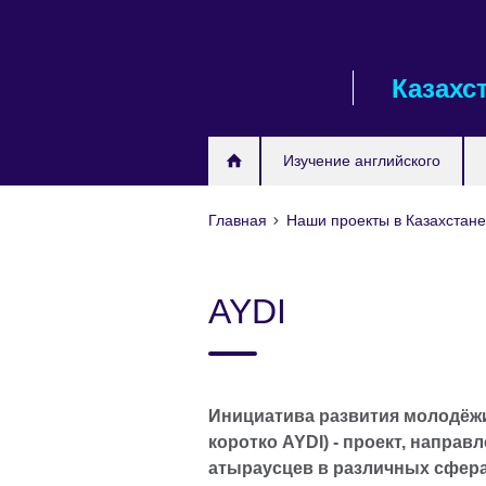
Skip
to
main
Казахс
content
Изучение английского
Главная
Наши проекты в Казахстан
AYDI
Инициатива развития молодёжи А
коротко AYDI) - проект, направ
атыраусцев в различных сфера