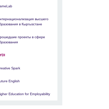
ameLab
нтернационализация высшего
бразования в Кыргызстане
рошедшие проекты в сфере
бразования
YDI
reative Spark
uture English
igher Education for Employability