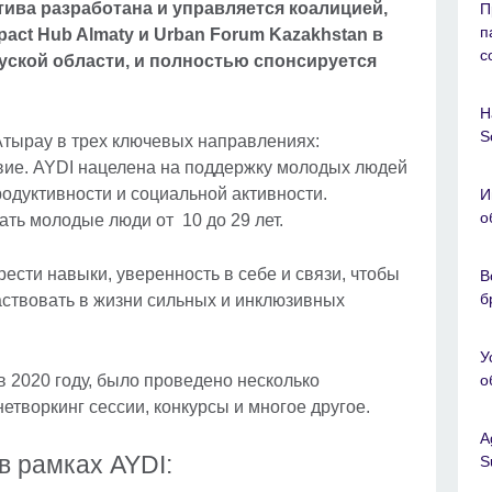
ива разработана и управляется коалицией,
П
п
mpact Hub Almaty и Urban Forum Kazakhstan в
с
уской области, и полностью спонсируется
Н
S
 Атырау в трех ключевых направлениях:
вие. AYDI нацелена на поддержку молодых людей
родуктивности и социальной активности.
И
о
ать молодые люди от 10 до 29 лет.
ести навыки, уверенность в себе и связи, чтобы
В
б
аствовать в жизни сильных и инклюзивных
У
 2020 году, было проведено несколько
о
етворкинг сессии, конкурсы и многое другое.
A
 в рамках AYDI:
S