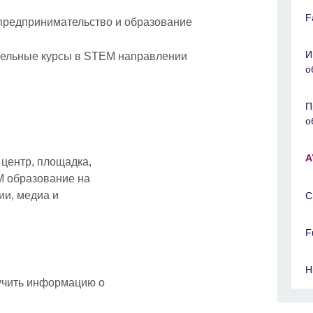
F
 предпринимательство и образование
И
тельные курсы в STEM направлении
о
П
о
A
центр, площадка,
M образование на
ии, медиа и
C
F
H
учить информацию о