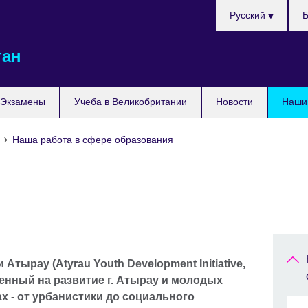
Выберите
Русский
Б
язык
тан
Экзамены
Учеба в Великобритании
Новости
Наши 
е
Наша работа в сфере образования
тырау (Atyrau Youth Development Initiative,
ленный на развитие г. Атырау и молодых
х - от урбанистики до социального