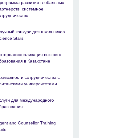
рограмма развития глобальных
артнерств: системное
отрудничество
аучный конкурс для школьников
cience Stars
нтернационализация высшего
бразования в Казахстане
озможности сотрудничества с
ританскими университетами
слуги для международного
бразования
gent and Counsellor Training
uite