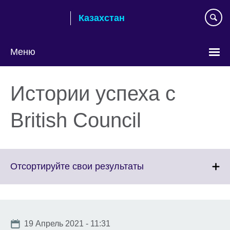
Skip
Казахстан
to
main
content
Меню
Выберите
язык
Истории успеха с
British Council
Click
Отсортируйте свои результаты
to
expand.
More
information
Date
19 Апрель 2021 - 11:31
available.