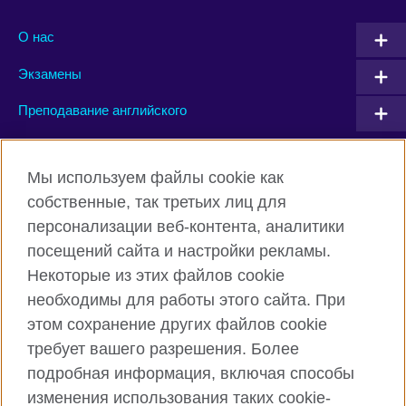
О нас
Экзамены
Преподавание английского
Connect with us
Мы используем файлы cookie как
собственные, так третьих лиц для
Facebook
Twitter
персонализации веб-контента, аналитики
посещений сайта и настройки рекламы.
Instagram
YouTube
Некоторые из этих файлов cookie
Flickr
TikTok
необходимы для работы этого сайта. При
этом сохранение других файлов cookie
требует вашего разрешения. Более
подробная информация, включая способы
British Council глобально
изменения использования таких cookie-