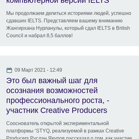
компьютерной версии IELTS
Мы продолжаем делиться историями людей, успешно
сдавших IELTS. Представляем вашему вниманию
Жангирхана Нурланулы, который сдал IELTS в British
Council и набрал 8,5 баллов!
Date
09 Март 2021 - 12:49
Это был важный шаг для
осознания возможностей
профессионального роста, -
участник Creative Producers
Сооснователь открытой экспериментальной
платформы ‘STYQ, реализуемой в рамках Creative
Producers Руслан Якупов рассказал о том, как участие