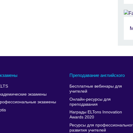
М
кзамены
Преподавание английского
ELTS
Бесплатные вебинары для
учителей
кадемические экзамены
Онлайн-ресурсы для
рофессиональные экзамены
преподавания
ptis
Награды ELTons Innovation
Awards 2020
Ресурсы для профессиональног
развития учителей