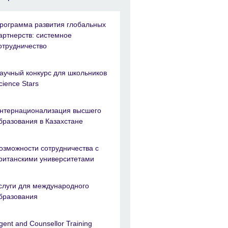
рограмма развития глобальных
артнерств: системное
отрудничество
аучный конкурс для школьников
cience Stars
нтернационализация высшего
бразования в Казахстане
озможности сотрудничества с
ританскими университетами
слуги для международного
бразования
gent and Counsellor Training