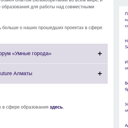
е образования для работы над совместными
П
п
с
ть больше о наших прошедших проектах в сфере
Н
S
Click
форум «Умные города»
to
И
expand.
о
More
Click
Future Алматы
information
to
В
available.
expand.
б
More
information
У
available.
ах в сфере образования
здесь
.
о
A