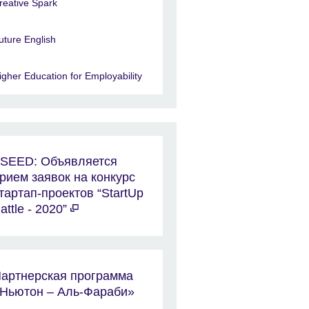
reative Spark
uture English
igher Education for Employability
-SEED: Объявляется
рием заявок на конкурс
тартап-проектов “StartUp
attle - 2020”
артнерская программа
Ньютон – Аль-Фараби»