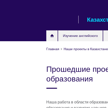
Skip
to
main
Казахс
content
Изучение английского
Главная
Наши проекты в Казахстан
Прошедшие прое
образования
Наша работа в области образова
образования и развитие навыков,