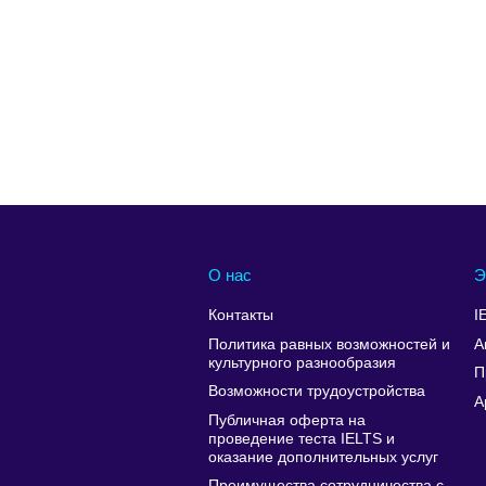
О нас
Э
Контакты
I
Политика равных возможностей и
А
культурного разнообразия
П
Возможности трудоустройства
A
Публичная оферта на
проведение теста IELTS и
оказание дополнительных услуг
Преимущества сотрудничества с