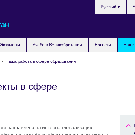
Выберите
Русский
Б
язык
тан
Экзамены
Учеба в Великобритании
Новости
Наши 
е
Наша работа в сфере образования
кты в сфере
ния направлена на интернационализацию
 обмен опытом Великобритании во всем мире, и