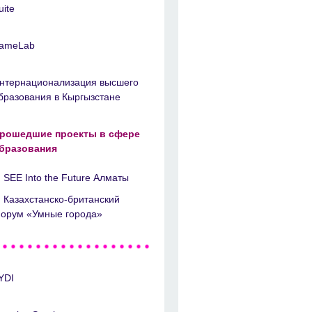
uite
ameLab
нтернационализация высшего
бразования в Кыргызстане
рошедшие проекты в сфере
бразования
SEE Into the Future Алматы
Казахстанско-британский
орум «Умные города»
YDI