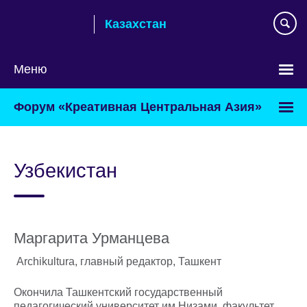
Skip
Казахстан
to
main
content
Меню
Выберите
Форум «Креативная Центральная Азия»
язык
Узбекистан
Маргарита Урманцева
Archikultura, главный редактор, Ташкент
Окончила Ташкентский государственный
педагогический университет им.Низами, факультет