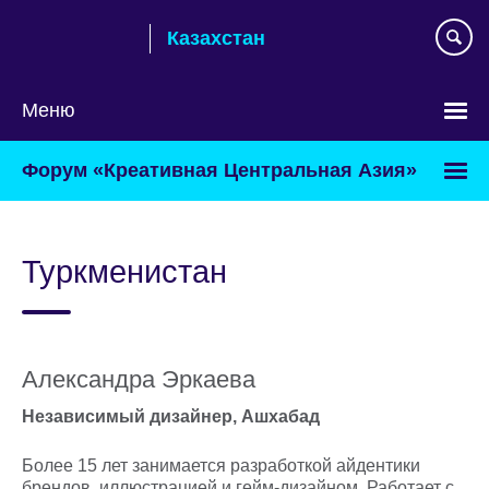
Skip
Казахстан
to
main
content
Меню
Выберите
Форум «Креативная Центральная Азия»
язык
Туркменистан
Александра Эркаева
Независимый дизайнер, Ашхабад
Более 15 лет занимается разработкой айдентики
брендов, иллюстрацией и гейм-дизайном. Работает с