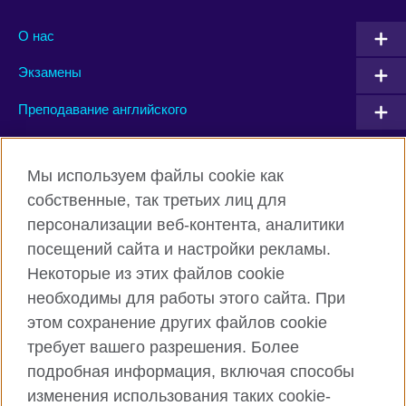
О нас
Экзамены
Преподавание английского
Connect with us
Мы используем файлы cookie как
собственные, так третьих лиц для
Facebook
Twitter
персонализации веб-контента, аналитики
посещений сайта и настройки рекламы.
Instagram
YouTube
Некоторые из этих файлов cookie
Flickr
TikTok
необходимы для работы этого сайта. При
этом сохранение других файлов cookie
требует вашего разрешения. Более
подробная информация, включая способы
British Council глобально
изменения использования таких cookie-
Privacy and terms of use