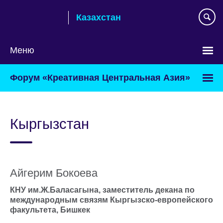
Skip
Казахстан
to
main
content
Меню
Выберите
Форум «Креативная Центральная Азия»
язык
Кыргызстан
Айгерим Бокоева
КНУ им.Ж.Баласагына, заместитель декана по
международным связям Кыргызско-европейского
факультета, Бишкек