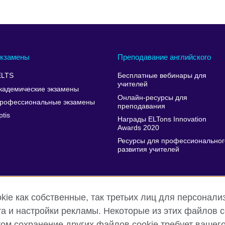
кзамены
Преподавание английского
ELTS
Бесплатные вебинары для
учителей
кадемические экзамены
Онлайн-ресурсы для
рофессиональные экзамены
преподавания
ptis
Награды ELTons Innovation
Awards 2020
Ресурсы для профессиональног
развития учителей
ie как собственные, так третьих лиц для персонализ
а и настройки рекламы. Некоторые из этих файлов 
этом сохранение других файлов cookie требует вашег