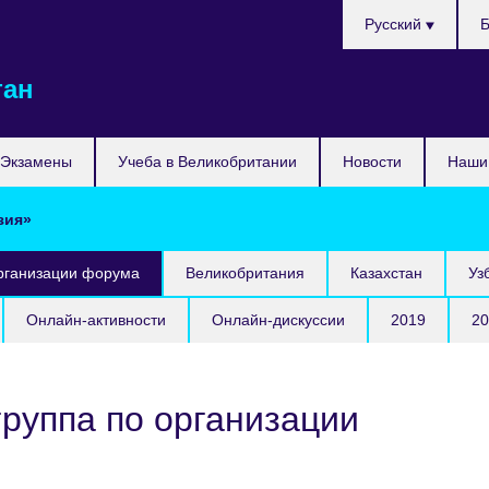
Выберите
Русский
Б
язык
тан
Экзамены
Учеба в Великобритании
Новости
Наши 
зия»
организации форума
Великобритания
Казахстан
Уз
Онлайн-активности
Онлайн-дискуссии
2019
20
группа по организации