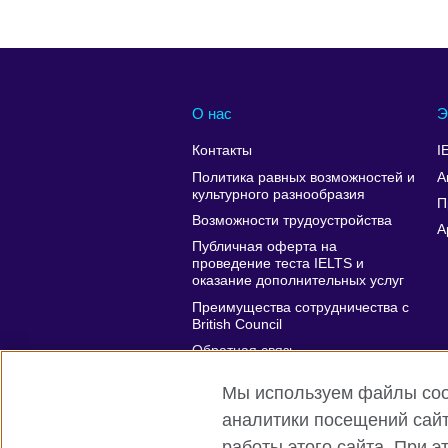
О нас
Э
Контакты
I
Политика равных возможностей и
А
культурного разнообразия
П
Возможности трудоустройства
A
Публичная оферта на
проведение теста IELTS и
оказание дополнительных услуг
Преимущества сотрудничества с
British Council
Обратная связь
Affiliate marketing
Мы используем файлы cook
аналитики посещений сайт
работы этого сайта. При 