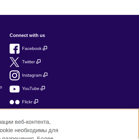
Connect with us
Facebook
Twitter
Instagram
о
YouTube
Flickr
TikTok
ации веб-контента,
cookie необходимы для
о разрешения. Более