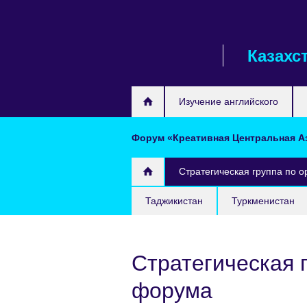
Skip
to
main
Казахс
content
Изучение английского
Форум «Креативная Центральная А
Стратегическая группа по 
Таджикистан
Туркменистан
Стратегическая 
форума