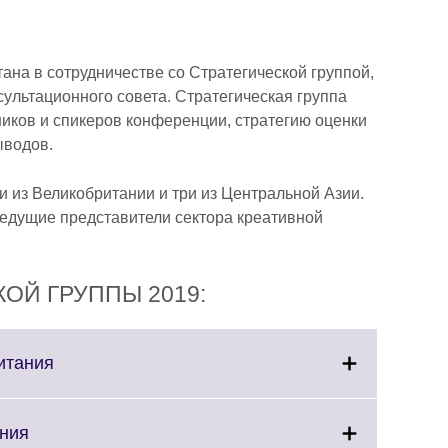
на в сотрудничестве со Стратегической группой,
сультационного совета. Стратегическая группа
ников и спикеров конференции, стратегию оценки
ыводов.
ри из Великобритании и три из Центральной Азии.
ведущие представители сектора креативной
ОЙ ГРУППЫ 2019:
Click
итания
to
expand.
More
Click
ания