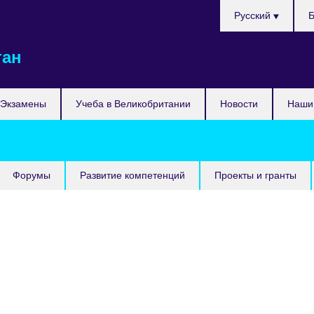
Выберите
Русский
Б
язык
тан
Экзамены
Учеба в Великобритании
Новости
Наши 
Форумы
Развитие компетенций
Проекты и гранты