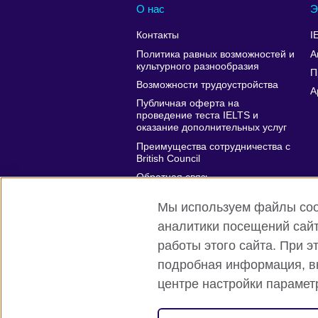
О нас
Э
Контакты
I
Политика равных возможностей и
А
культурного разнообразия
П
Возможности трудоустройства
A
Публичная оферта на
проведение теста IELTS и
оказание дополнительных услуг
Преимущества сотрудничества с
British Council
Обратная связь
Affiliate marketing
Мы используем файлы cook
аналитики посещений сайт
работы этого сайта. При 
подробная информация, вк
British Council глобально
Privacy a
центре настройки параме
© 2026 British Council
Международная организация Соединен