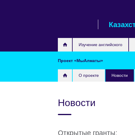
Skip
to
main
Казахс
content
Изучение английского
Проект «МыАлматы»
О проекте
Новости
Новости
Открытые гранты: