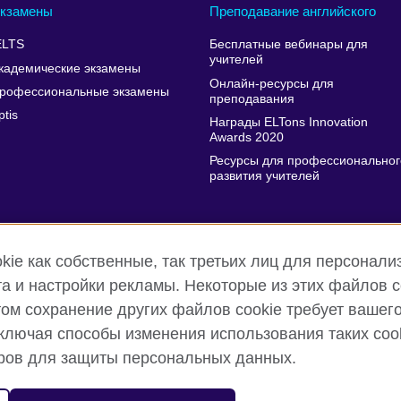
кзамены
Преподавание английского
ELTS
Бесплатные вебинары для
учителей
кадемические экзамены
Онлайн-ресурсы для
рофессиональные экзамены
преподавания
ptis
Награды ELTons Innovation
Awards 2020
Ресурсы для профессиональног
развития учителей
ie как собственные, так третьих лиц для персонализ
а и настройки рекламы. Некоторые из этих файлов 
этом сохранение других файлов cookie требует вашег
лючая способы изменения использования таких cook
nd terms of use
Cookies
Карта сайта
тров для защиты персональных данных.
ного Королевства в области культурных отношений и образования