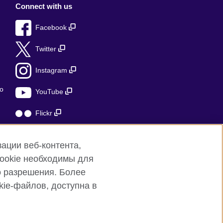
Connect with us
Facebook
Twitter
Instagram
о
YouTube
Flickr
TikTok
ации веб-контента,
cookie необходимы для
о разрешения. Более
ie-файлов, доступна в
.