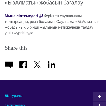
«БізАлматы» жобасын бағалау
Мына сілтемедегі
берілген саулнаманы
толтырсаңыз, риза боламыз. Саулнама «БізАлматы»
жобасының бірінші жылының нәтижелерін талдау
үшін жүргізілуде.
Share this
Біз туралы
Емтихандар