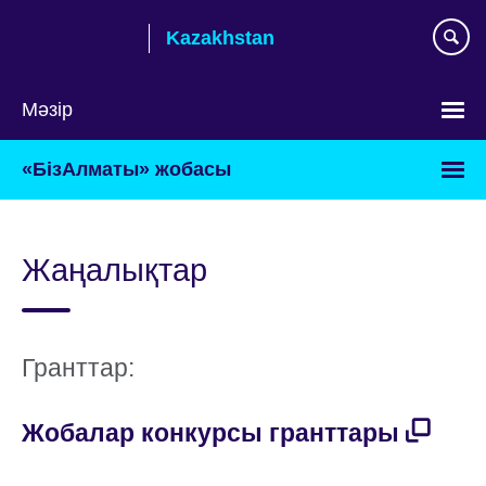
Skip
Kazakhstan
to
main
content
Мәзір
Тілді
«БізАлматы» жобасы
таңдаңыз
Жаңалықтар
Гранттар:
Жобалар конкурсы гранттары