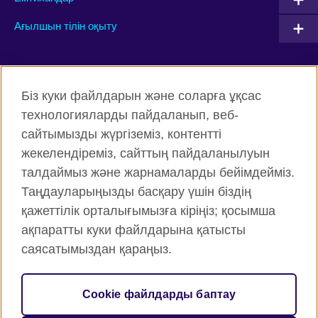
Ағылшын тілін оқыту
Connect with us
Біз куки файлдарын және соларға ұқсас
Facebook
Twitter
технологияларды пайдаланып, веб-
сайтымызды жүргіземіз, контентті
Instagram
YouTube
жекелендіреміз, сайттың пайдаланылуын
Flickr
TikTok
талдаймыз және жарнамаларды бейімдейміз.
Таңдауларыңызды басқару үшін біздің
қажеттілік орталығымызға кіріңіз; қосымша
ақпаратты куки файлдарына қатысты
British Council жаһанды түрде
саясатымыздан қараңыз.
Құпиялық және пайдалану шарттары
Cookie файлдары
Cookie файлдарды баптау
Веб-тораптың картасы