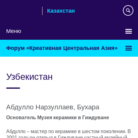
Skip
Казахстан
to
main
content
Меню
Выберите
Форум «Креативная Центральная Азия»
язык
Узбекистан
Абдулло Нарзуллаев, Бухара
Основатель Музея керамики в Гиждуване
Абдулло – мастер по керамике в шестом поколении. В
2001 году он открыл в Гиждуване частный музейный