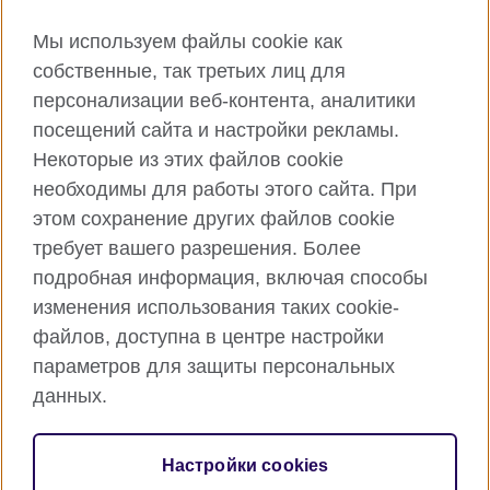
Connect with us
Мы используем файлы cookie как
собственные, так третьих лиц для
Facebook
Twitter
персонализации веб-контента, аналитики
посещений сайта и настройки рекламы.
Instagram
YouTube
Некоторые из этих файлов cookie
Flickr
TikTok
необходимы для работы этого сайта. При
этом сохранение других файлов cookie
требует вашего разрешения. Более
подробная информация, включая способы
British Council глобально
изменения использования таких cookie-
Privacy and terms of use
файлов, доступна в центре настройки
Cookies
параметров для защиты персональных
Карта сайта
данных.
© 2026 British Council
Настройки cookies
Международная организация Соединенного Королевства в
области культурных отношений и образования.