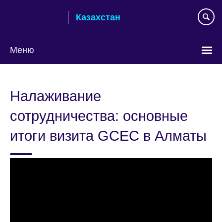
Skip
Казахстан
to
main
content
Меню
Выберите
язык
Налаживание
сотрудничества: основные
итоги визита GCEC в Алматы