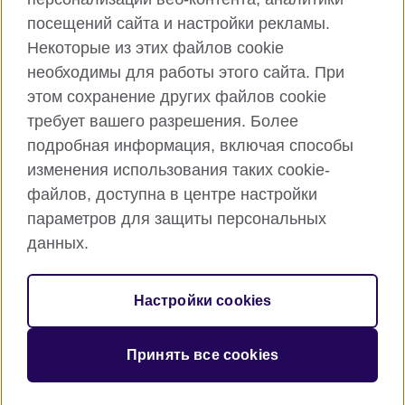
посещений сайта и настройки рекламы.
Instagram
YouTube
Некоторые из этих файлов cookie
Flickr
TikTok
необходимы для работы этого сайта. При
этом сохранение других файлов cookie
требует вашего разрешения. Более
подробная информация, включая способы
British Council глобально
изменения использования таких cookie-
Privacy and terms of use
файлов, доступна в центре настройки
Cookies
параметров для защиты персональных
Карта сайта
данных.
© 2026 British Council
Настройки cookies
Международная организация Соединенного Королевства в
области культурных отношений и образования.
Зарегистирована как благотворительная организация:
Принять все cookies
209131 (Англия и Уэльс) SC037733 (Шотландия)