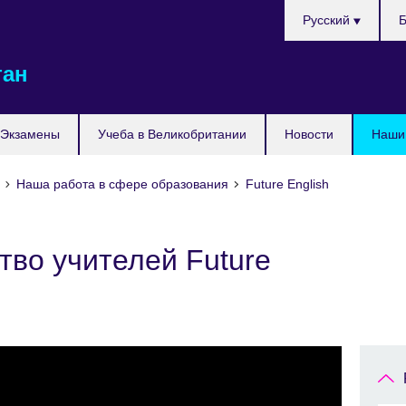
Выберите
Русский
Б
язык
тан
Экзамены
Учеба в Великобритании
Новости
Наши 
е
Наша работа в сфере образования
Future English
во учителей Future