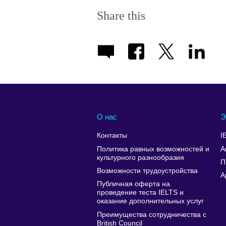
Share this
О нас
Э
Контакты
I
Политика равных возможностей и
А
культурного разнообразия
П
Возможности трудоустройства
A
Публичная оферта на
проведение теста IELTS и
оказание дополнительных услуг
Преимущества сотрудничества с
British Council