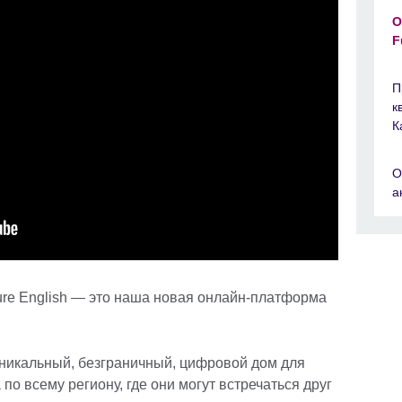
О
F
П
к
К
О
а
ure English — это наша новая онлайн-платформа
никальный, безграничный, цифровой дом для
по всему региону, где они могут встречаться друг