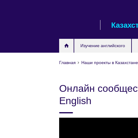
Skip
to
main
Казахс
content
Изучение английского
Главная
Наши проекты в Казахстан
Онлайн сообщест
English