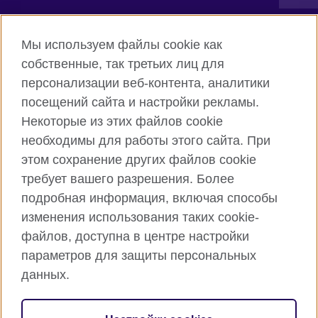
Connect with us
Мы используем файлы cookie как
собственные, так третьих лиц для
Facebook
Twitter
персонализации веб-контента, аналитики
посещений сайта и настройки рекламы.
Instagram
YouTube
Некоторые из этих файлов cookie
Flickr
TikTok
необходимы для работы этого сайта. При
этом сохранение других файлов cookie
требует вашего разрешения. Более
подробная информация, включая способы
British Council глобально
изменения использования таких cookie-
Privacy and terms of use
файлов, доступна в центре настройки
Cookies
параметров для защиты персональных
Карта сайта
данных.
© 2026 British Council