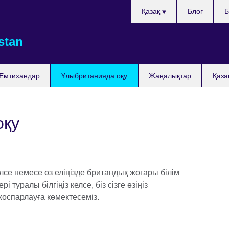
Тілді
Қазақ
Блог
Б
таңдаңыз
stan
Емтихандар
Ұлыбританияда оқу
Жаңалықтар
Қаза
оқу
Skip Facebook content
се немесе өз еліңізде британдық жоғары білім
 туралы білгіңіз келсе, біз сізге өзіңіз
жоспарлауға көмектесеміз.