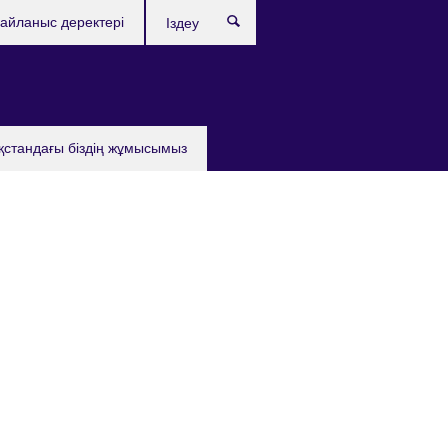
айланыс деректері
Іздеу
қстандағы бiздiң жұмысымыз