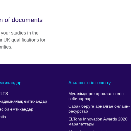
ion of documents
 your studies in the
r UK qualifications for
ities.
мтихандар
Ағылшын тілін оқыту
ELTS
Мұғалімдерге арналған тегін
вебинарлар
кадемиялық емтихандар
Сабақ беруге арналған онлайн-
әсіби емтихандар
ресурстар
ptis
ELTons Innovation Awards 2020
марапаттары