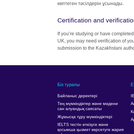
көптеген тәсілдерін ұсынады.
Certification and verificat
If you’re studying or have completed
UK, you may need verification of you
submission to the Kazakhstani author
Біз туралы
Е
Байланыс деректері
I
Тең мүмкіндіктер және мәдени
А
сан алуандық саясаты
К
Жұмысқа тұру мүмкіндіктері
A
IELTS тестін өткізуге және
қосымша қызмет көрсетуге жария