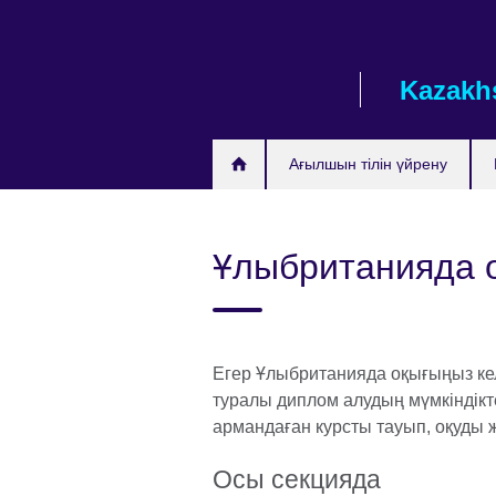
Skip
to
main
Kazakh
content
Ағылшын тілін үйрену
Ұлыбританияда 
Егер Ұлыбританияда оқығыңыз кел
туралы диплом алудың мүмкіндіктері
армандаған курсты тауып, оқуды 
Осы секцияда