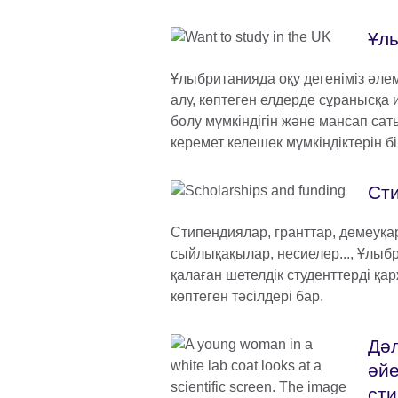
Ұлы
Ұлыбританияда оқу дегеніміз әлем
алу, көптеген елдерде сұранысқа
болу мүмкіндігін және мансап са
керемет келешек мүмкіндіктерін бі
Ст
Стипендиялар, гранттар, демеуқ
сыйлықақылар, несиелер..., Ұлыб
қалаған шетелдік студенттерді қ
көптеген тәсілдері бар.
Дә
әйе
ст