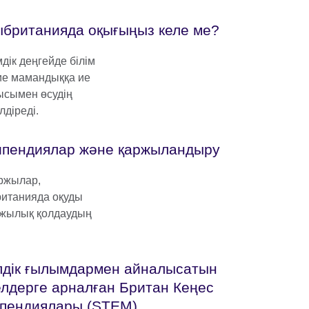
британияда оқығыңыз келе ме?
дік деңгейде білім
 ие мамандыққа ие
тысымен өсудің
лдіреді.
ипендиялар және қаржыландыру
аржылар,
ританияда оқуды
аржылық қолдаудың
лдік ғылымдармен айналысатын
лдерге арналған Британ Кеңес
ипендиялары (STEM)