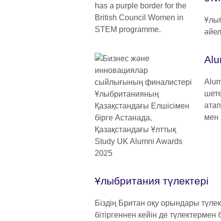
Ұлыб
әйел
Alu
Alu
шете
атап
мен 
Ұлыбритания түлектері
Біздің Британ оқу орындары түлект
бітіргеннен кейін де түлектермен