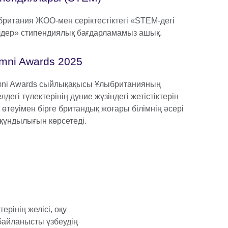
ритания ЖОО-мен серіктестіктегі «STEM-дегі
дер» стипендиялық бағдарламамыз ашық.
mni Awards 2025
mni Awards сыйлықақысы Ұлыбританияның
лдегі түлектерінің дүние жүзіндегі жетістіктерін
 өтеуімен бірге британдық жоғары білімнің әсері
құндылығын көрсетеді.
ерінің желісі, оқу
 байланысты үзбеудің