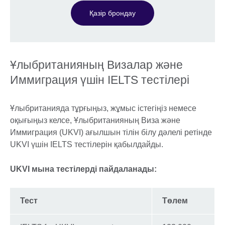
Қазір брондау
Ұлыбританияның Визалар және
Иммиграция үшін IELTS тестілері
Ұлыбританияда тұрғыңыз, жұмыс істегіңіз немесе
оқығыңыз келсе, Ұлыбританияның Виза және
Иммиграция (UKVI) ағылшын тілін білу дәлелі ретінде
UKVI үшін IELTS тестілерін қабылдайды.
UKVI мына тестілерді пайдаланады:
Тест
Төлем