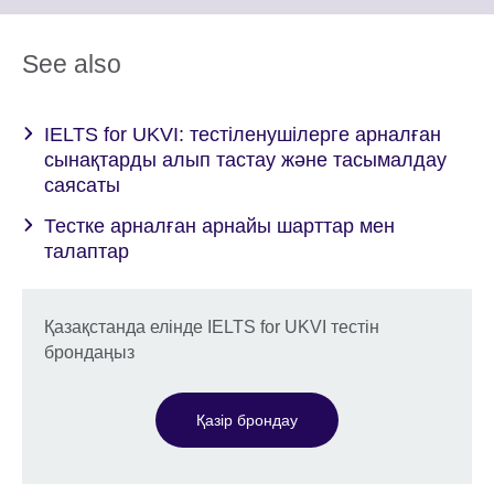
to
available.
expand.
More
See also
information
available.
IELTS for UKVI: тестіленушілерге арналған
сынақтарды алып тастау және тасымалдау
саясаты
Тестке арналған арнайы шарттар мен
талаптар
Қазақстанда елінде IELTS for UKVI тестін
брондаңыз
Қазір брондау