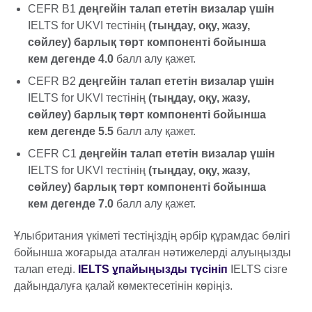
CEFR B1
деңгейін талап ететін визалар үшін
IELTS for UKVI тестінің
(тыңдау, оқу, жазу,
сөйлеу) барлық төрт компоненті бойынша
кем дегенде 4.0
балл алу қажет.
CEFR B2
деңгейін талап ететін визалар үшін
IELTS for UKVI тестінің
(тыңдау, оқу, жазу,
сөйлеу) барлық төрт компоненті бойынша
кем дегенде 5.5
балл алу қажет.
CEFR C1
деңгейін талап ететін визалар үшін
IELTS for UKVI тестінің
(тыңдау, оқу, жазу,
сөйлеу) барлық төрт компоненті бойынша
кем дегенде 7.0
балл алу қажет.
Ұлыбритания үкіметі тестіңіздің әрбір құрамдас бөлігі
бойынша жоғарыда аталған нәтижелерді алуыңызды
талап етеді.
IELTS ұпайыңызды түсініп
IELTS сізге
дайындалуға қалай көмектесетінін көріңіз.