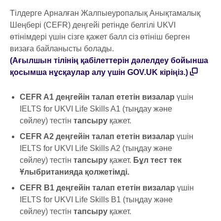
Тілдерге Арналған Жалпыеуропалық Анықтамалық
Шеңбері (CEFR) деңгейі ретінде белгілі UKVI
өтінімдері үшін сізге қажет балл сіз өтініш берген
визаға байланысты болады.
(Ағылшын тілінің қабілеттерін дәлелдеу бойынша
қосымша нұсқаулар алу үшін GOV.UK кіріңіз.)
CEFR A1 деңгейін талап ететін визалар
үшін
IELTS for UKVI Life Skills A1 (тыңдау және
сөйлеу) тестін
тапсыру
қажет.
CEFR A2 деңгейін талап ететін визалар
үшін
IELTS for UKVI Life Skills A2 (тыңдау және
сөйлеу) тестін
тапсыру
қажет.
Бұл тест тек
Ұлыбританияда қолжетімді.
CEFR B1 деңгейін талап ететін визалар
үшін
IELTS for UKVI Life Skills B1 (тыңдау және
сөйлеу) тестін
тапсыру
қажет.