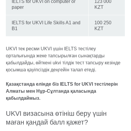
IELTS for UKVI on computer or
123 000
paper
KZT
IELTS for UKVI Life Skills A1 and
100 250
B1
KZT
UKVI тек ресми UKVI үшін IELTS тестілеу
орталығында жеке тапсырылған сынақтарды
қабылдайды, өйткені ukvi тілдік тест тапсыру кезінде
қосымша қауіпсіздік деңгейін талап етеді.
Қазақстанда елінде біз IELTS for UKVI тестілерін
Алматы мен Нұр-Сұлтанда қаласында
қабылдаймыз.
UKVI визасына өтініш беру үшін
маған қандай балл қажет?