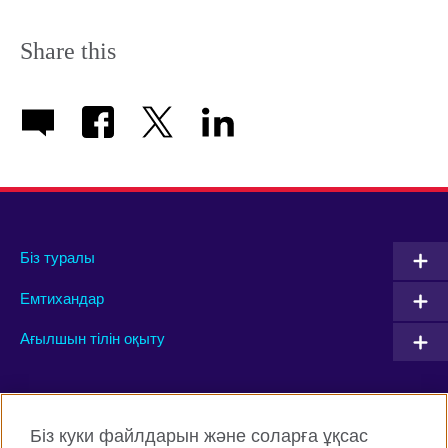
Share this
Біз туралы
Емтихандар
Ағылшын тілін оқыту
Connect with us
Біз куки файлдарын және соларға ұқсас