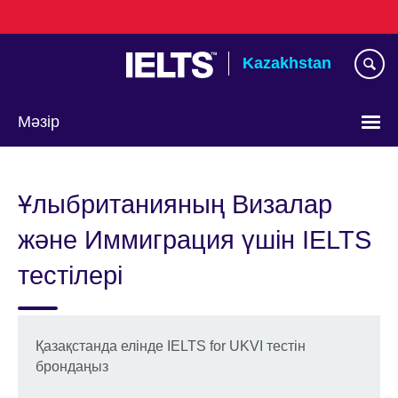
Skip
to
main
Kazakhstan
content
Мәзір
Тілді
таңдаңыз
Ұлыбританияның Визалар
және Иммиграция үшін IELTS
тестілері
Қазақстанда елінде IELTS for UKVI тестін
брондаңыз