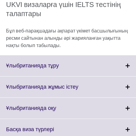
UKVI визаларға үшін IELTS тестінің
талаптары
Бұл веб-парақшадағы ақпарат үкімет басшылығының
ресми сайтынан алынды әрі жарияланған уақытта
нақты болып табылады.
Click
Ұлыбританияда тұру
to
expand.
More
Click
Ұлыбританияда жұмыс істеу
information
to
available.
expand.
More
Click
Ұлыбританияда оқу
information
to
available.
expand.
More
Click
Басқа виза түрлері
information