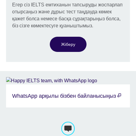
Егер сіз IELTS емтиханын тапсыруды жоспарлап
отырсаңыз және дұрыс тест таңдауда көмек
қажет болса немесе басқа сұрақтарыңыз болса,
біз сізге көмектесуге қуаныштымыз.
Жіберу
WhatsApp арқылы бізбен байланысыңыз