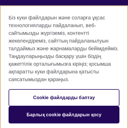
Connect with us
Біз куки файлдарын және соларға ұқсас
Facebook
Twitter
технологияларды пайдаланып, веб-
сайтымызды жүргіземіз, контентті
Instagram
YouTube
жекелендіреміз, сайттың пайдаланылуын
Flickr
TikTok
талдаймыз және жарнамаларды бейімдейміз.
Таңдауларыңызды басқару үшін біздің
қажеттілік орталығымызға кіріңіз; қосымша
ақпаратты куки файлдарына қатысты
British Council жаһанды түрде
саясатымыздан қараңыз.
Құпиялық және пайдалану шарттары
Cookie файлдары
Cookie файлдарды баптау
Веб-тораптың картасы
Барлық cookie файлдарын қосу
© 2026 British Council