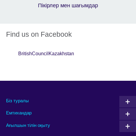
Пікірлер мен шағымдар
Find us on Facebook
BritishCouncilKazakhstan
Біз туралы
Емтихандар
Ағылшын тілін оқыту