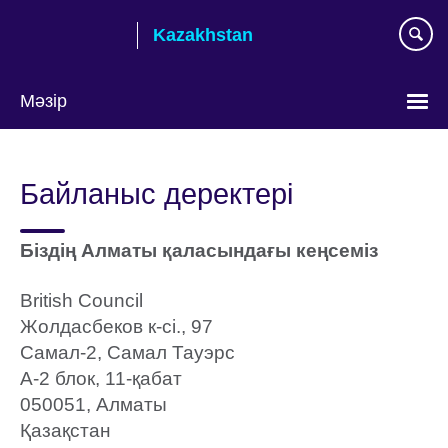
Skip
Kazakhstan
to
main
content
Мәзір
Тілді
таңдаңыз
Байланыс деректері
Біздің Алматы қаласындағы кеңсеміз
British Council
Жолдасбеков к-сі., 97
Самал-2, Самал Тауэрс
A-2 блок, 11-қабат
050051, Алматы
Қазақстан