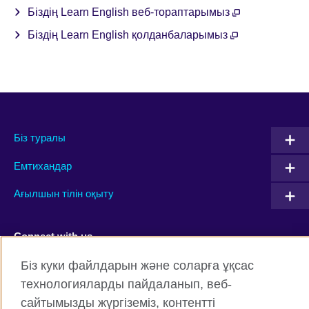
Біздің Learn English веб-тораптарымыз
Біздің Learn English қолданбаларымыз
Біз туралы
Емтихандар
Ағылшын тілін оқыту
Connect with us
Біз куки файлдарын және соларға ұқсас
Facebook
Twitter
технологияларды пайдаланып, веб-
Instagram
YouTube
сайтымызды жүргіземіз, контентті