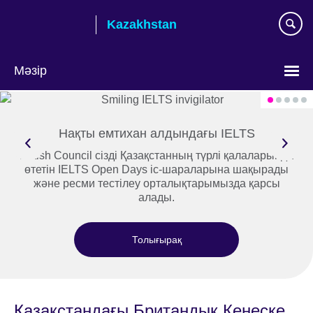
Skip
Kazakhstan
to
main
content
Мәзір
Тілді
таңдаңыз
Нақты емтихан алдындағы IELTS
British Council сізді Қазақстанның түрлі қалаларында
өтетін IELTS Open Days іс-шараларына шақырады
және ресми тестілеу орталықтарымызда қарсы
алады.
Толығырақ
Қазақстандағы Британдық Кеңеске