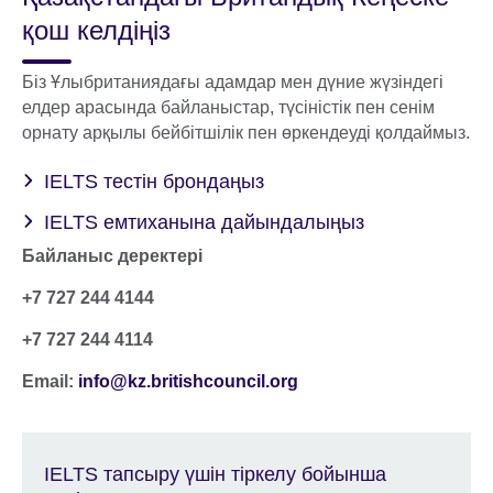
қош келдіңіз
Біз Ұлыбританиядағы адамдар мен дүние жүзіндегі
елдер арасында байланыстар, түсіністік пен сенім
орнату арқылы бейбітшілік пен өркендеуді қолдаймыз.
IELTS тестін брондаңыз
IELTS емтиханына дайындалыңыз
Байланыс деректері
+7 727 244 4144
+7 727 244 4114
Email:
info@kz.britishcouncil.org
IELTS тапсыру үшін тіркелу бойынша