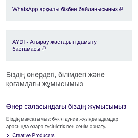
WhatsApp арқылы бізбен байланысыңыз
AYDI - Атырау жастарын дамыту
бастамасы
Біздің өнердегі, білімдегі және
қоғамдағы жұмысымыз
Өнер саласындағы біздің жұмысымыз
Біздің мақсатымыз: бүкіл дүние жүзінде адамдар
арасында өзара түсіністік пен сенім орнату.
Creative Producers