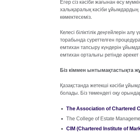
Егер сіз кәсіби жағынан өсу мүмкін
халықаралық кәсіби ұйымдардың
көмектесеміз.
Келесі біліктілік деңгейлерін алу 
торабында суреттелген процедурағ
емтихан тапсыру күндерін ұйымдар
емтихан орталығы ретінде әрекет 
Біз кіммен ынтымақтастықта ж
Қазақстанда жетекші кәсіби ұйымд
болады. Біз төмендегі оқу орында
The Association of Chartered 
The College of Estate Managem
CIM (Chartered Institute of Mar