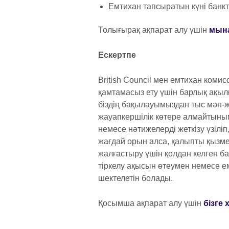
Емтихан тапсыратын күні банкті
Толығырақ ақпарат алу үшін
мына
Ескертпе
British Council мен емтихан комис
қамтамасыз ету үшін барлық ақ
біздің бақылауымыздан тыс мән-жа
жауапкершілік көтере алмайтыным
немесе нәтижелерді жеткізу үзіліп
жағдай орын алса, қалыпты қызмет
жалғастыру үшін қолдан келген бар
тіркелу ақысын өтеумен немесе ем
шектелетін болады.
Қосымша ақпарат алу үшін
бізге