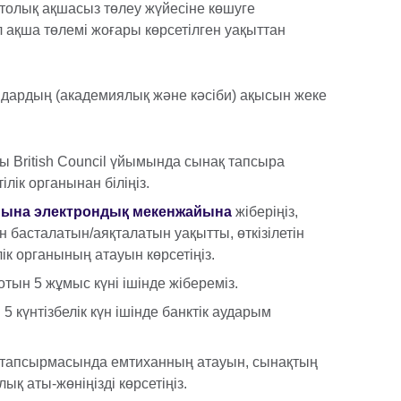
толық ақшасыз төлеу жүйесіне көшуге
 ақша төлемі жоғары көрсетілген уақыттан
ардың (академиялық және кәсіби) ақысын жеке
 British Council үйымында сынақ тапсыра
лік органынан біліңіз.
ына электрондық мекенжайына
жіберіңіз,
н басталатын/аяқталатын уақытты, өткізілетін
лік органының атауын көрсетіңіз.
отын 5 жұмыс күні ішінде жібереміз.
5 күнтізбелік күн ішінде банктік аударым
м тапсырмасында емтиханның атауын, сынақтың
лық аты-жөніңізді көрсетіңіз.