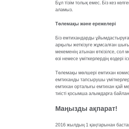
Бұл тізім толық емес. Біз кез кел
аламыз.
Төлемақы және ережелері
Біз емтихандарды ұйымдастыруға
арқылы жеткізуге жұмсалған шығ
мекеменің атынан өткізілсе, сол
өзі немесе үміткерлердің өздері і
Төлемақы мөлшері емтихан комис
емтиханды тапсырушы үміткерлерд
емтихан орталығы емтихан қай мек
тиісті қосымша алымдарға байла
Маңызды ақпарат!
2016 жылдың 1 қаңтарынан баста