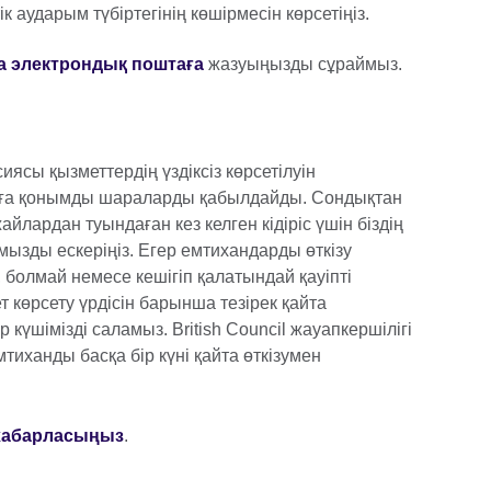
к аударым түбіртегінің көшірмесін көрсетіңіз.
 электрондық поштаға
жазуыңызды сұраймыз.
сиясы қызметтердің үздіксіз көрсетілуін
ылға қонымды шараларды қабылдайды. Сондықтан
йлардан туындаған кез келген кідіріс үшін біздің
ызды ескеріңіз. Егер емтихандарды өткізу
, болмай немесе кешігіп қалатындай қауіпті
 көрсету үрдісін барынша тезірек қайта
 күшімізді саламыз. British Council жауапкершілігі
тиханды басқа бір күні қайта өткізумен
 хабарласыңыз
.