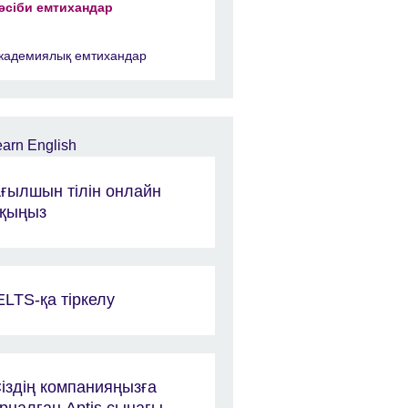
әсіби емтихандар
кадемиялық емтихандар
ғылшын тілін онлайн
қыңыз
ELTS-қа тіркелу
іздің компанияңызға