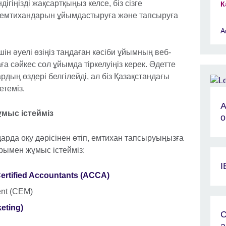
дігіңізді жақсартқыңыз келсе, біз сізге
К
 емтихандарын ұйымдастыруға және тапсыруға
А
үшін әуелі өзіңіз таңдаған кәсіби ұйымның веб-
а сәйкес сол ұйымда тіркелуіңіз керек. Әдетте
дың өздері белгілейді, ал біз Қазақстандағы
етеміз.
А
ұмыс істейміз
о
арда оқу дәрісінен өтіп, емтихан тапсыруыңызға
рымен жұмыс істейміз:
I
Certified Accountants (ACCA)
ent (CEM)
keting)
С