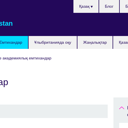
Тілді
Қазақ
Блог
Б
таңдаңыз
stan
Емтихандар
Ұлыбританияда оқу
Жаңалықтар
Қаза
не академиялық емтихандар
ар