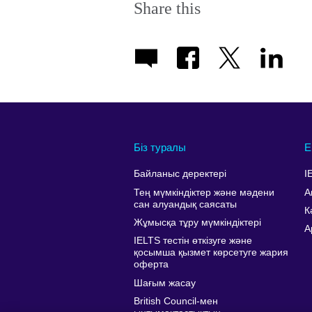
Share this
Біз туралы
Е
Байланыс деректері
I
Тең мүмкіндіктер және мәдени
А
сан алуандық саясаты
К
Жұмысқа тұру мүмкіндіктері
A
IELTS тестін өткізуге және
қосымша қызмет көрсетуге жария
оферта
Шағым жасау
British Council-мен