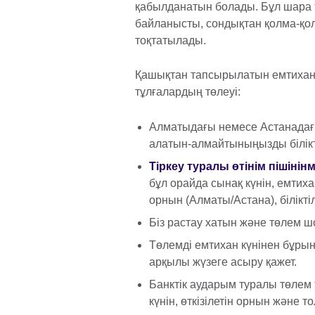
қабылданатын болады. Бұл шара 
байланысты, сондықтан қолма-қол
тоқтатылады.
Қашықтан тапсырылатын емтиханд
тұлғалардың төлеуі:
Алматыдағы немесе Астанадағы
алатын-алмайтыныңызды білікті
Тіркеу туралы өтінім пішінін
м
бұл орайда сынақ күнін, емтиха
орнын (Алматы/Астана), білікті
Біз растау хатын және төлем ш
Төлемді емтихан күнінен бұрын 
арқылы жүзеге асыру қажет.
Банктік аударым туралы төле
күнін, өткізілетін орнын және то