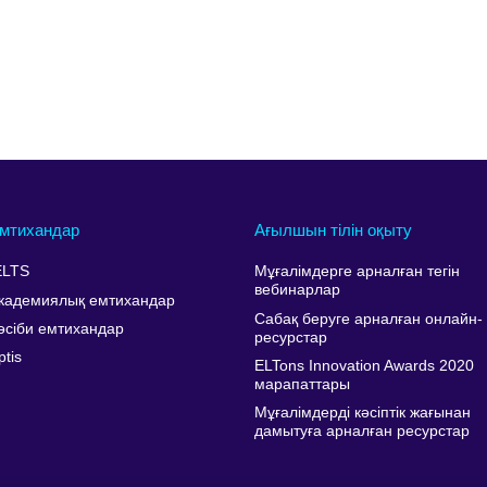
мтихандар
Ағылшын тілін оқыту
ELTS
Мұғалімдерге арналған тегін
вебинарлар
кадемиялық емтихандар
Сабақ беруге арналған онлайн-
әсіби емтихандар
ресурстар
ptis
ELTons Innovation Awards 2020
марапаттары
Мұғалімдерді кәсіптік жағынан
дамытуға арналған ресурстар