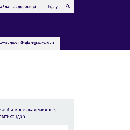
айланыс деректері
Іздеу
қстандағы бiздiң жұмысымыз
Кәсіби және академиялық
емтихандар