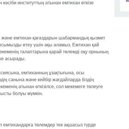
а
ген кәсіби институттың атынан емтихан өткізе
 және емтихан қағаздарын шабармандық қызмет
ысымызды өтеу үшін ақы аламыз. Емтихан қай
 мекеменің талаптарына қарай төлемді оқу орнының
ске асырады.
сиясына, емтиханның ұзақтығына, осы
ің санына және кейбір жағдайларда біздің
еменің атынан өткізілсе, сол мекемеге төлеуге
нысты болуы мүмкін.
п емтихандарға төлемдер тек ақшасыз түрде