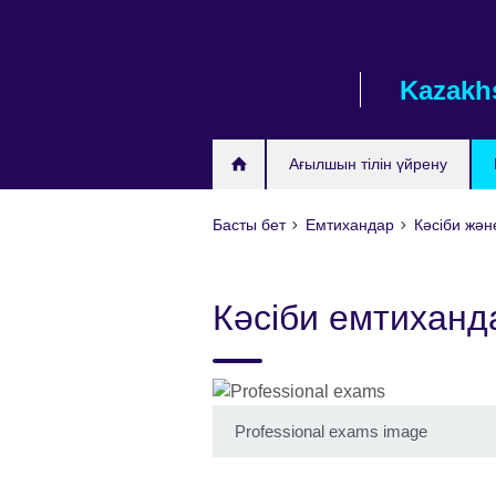
Skip
to
main
Kazakh
content
Ағылшын тілін үйрену
Басты бет
Емтихандар
Кәсіби жә
Кәсіби емтиханд
Professional exams image