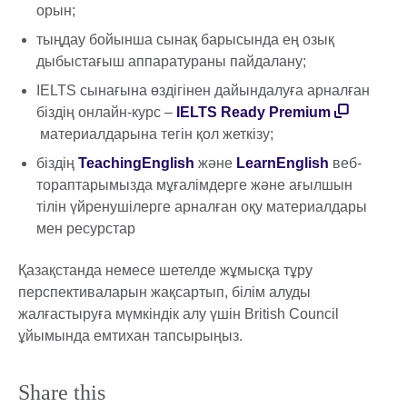
орын;
тыңдау бойынша сынақ барысында ең озық
дыбыстағыш аппаратураны пайдалану;
IELTS сынағына өздігінен дайындалуға арналған
біздің онлайн-курс –
IELTS Ready Premium
материалдарына тегін қол жеткізу;
біздің
TeachingEnglish
және
LearnEnglish
веб-
тораптарымызда мұғалімдерге және ағылшын
тілін үйренушілерге арналған оқу материалдары
мен ресурстар
Қазақстанда немесе шетелде жұмысқа тұру
перспективаларын жақсартып, білім алуды
жалғастыруға мүмкіндік алу үшін British Council
ұйымында емтихан тапсырыңыз.
Share this