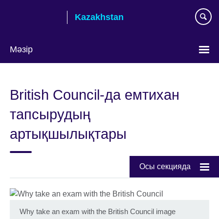
Skip
Kazakhstan
to
main
content
Мәзір
Тілді
таңдаңыз
British Council-да емтихан
тапсырудың
артықшылықтары
Осы секцияда
Why take an exam with the British Council image