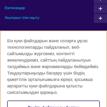
Емтихандар
Ағылшын тілін оқыту
Connect with us
Біз куки файлдарын және соларға ұқсас
Facebook
Twitter
технологияларды пайдаланып, веб-
сайтымызды жүргіземіз, контентті
Instagram
YouTube
жекелендіреміз, сайттың пайдаланылуын
Flickr
TikTok
талдаймыз және жарнамаларды бейімдейміз.
Таңдауларыңызды басқару үшін біздің
қажеттілік орталығымызға кіріңіз; қосымша
ақпаратты куки файлдарына қатысты
British Council жаһанды түрде
саясатымыздан қараңыз.
Құпиялық және пайдалану шарттары
Cookie файлдары