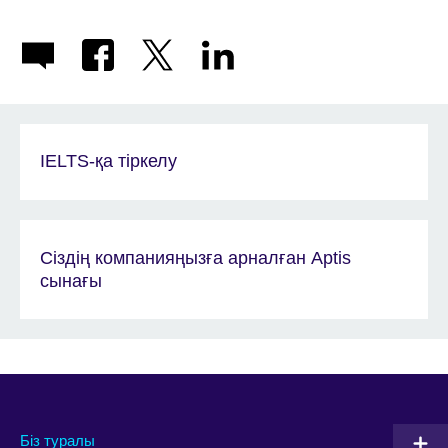
IELTS-қа тіркелу
Сіздің компанияңызға арналған Aptis
сынағы
Біз туралы