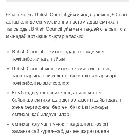
Өткен жылы British Council ұйымында әлемнің 90-нан
астам елінде екі миллионнан астам адам емтихан
тапсырды. British Council ұйымын таңдай отырып, сіз
мынадай артықшылықтар аласыз:
British Council – емтихандар өткізуде мол
тәжірибе жинаған ұйым;
British Council мен емтихан комиссиясының
талаптарына сай келетін, біліктілігі жоғары әрі
тәжірибелі қызметкерлер;
Кембридж университетінің ағылшын тілі
бойынша емтихандар департаменті дайындаған
және сертификат берген, біліктілігі жоғары
емтихан қабылдаушылар;
емтихан алу үшін мұқият таңдалған, қазіргі
заманға сай құрал-жабдықпен жарақталған