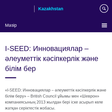
Skip
Kazakhstan
to
main
content
Мәзір
Тілді
таңдаңыз
I-SEED: Инновациялар –
әлеуметтік кәсіпкерлік және
білім бер
«I-SEED: Инновациялар – әлеуметтік кәсіпкерлік және
білім беру» – British Council ұйымы мен «Шеврон»
компаниясының 2013 жылдан бері іске асырып келе
жатқан серіктестік жобасы.