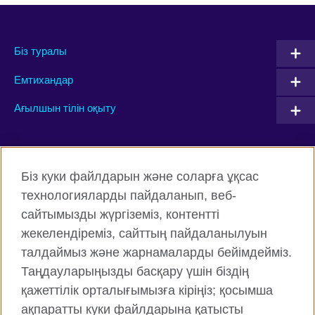
Біз туралы
Емтихандар
Ағылшын тілін оқыту
Connect with us
Біз куки файлдарын және соларға ұқсас
Facebook
Twitter
технологияларды пайдаланып, веб-
сайтымызды жүргіземіз, контентті
Instagram
YouTube
жекелендіреміз, сайттың пайдаланылуын
Flickr
TikTok
талдаймыз және жарнамаларды бейімдейміз.
Таңдауларыңызды басқару үшін біздің
қажеттілік орталығымызға кіріңіз; қосымша
ақпаратты куки файлдарына қатысты