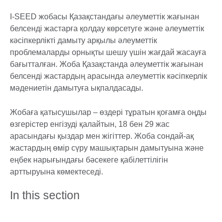
I-SEED жобасы Қазақстандағы әлеуметтік жағынан
белсенді жастарға қолдау көрсетуге және әлеуметтік
кәсіпкерлікті дамыту арқылы әлеуметтік
проблемаларды орнықты шешу үшін жағдай жасауға
бағытталған. Жоба Қазақстанда әлеуметтік жағынан
белсенді жастардың арасында әлеуметтік кәсіпкерлік
мәдениетін дамытуға ықпалдасады.
Жобаға қатысушылар – өздері тұратын қоғамға оңды
өзгерістер енгізуді қалайтын, 18 бен 29 жас
арасындағы қыздар мен жігіттер. Жоба сондай-ақ
жастардың өмір сүру машықтарын дамытуына және
еңбек нарығындағы бәсекеге қабілеттілігін
арттыруына көмектеседі.
In this section