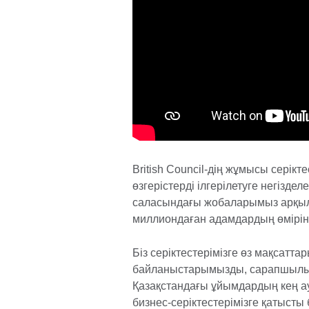
British Council-дің жұмысы серікте
өзгерістерді ілгерілетуге негіздел
саласындағы жобаларымыз арқылы 
миллиондаған адамдардың өмірін 
Біз серіктестерімізге өз мақсатта
байланыстарымызды, сарапшылық
Қазақстандағы ұйымдардың кең а
бизнес-серіктестерімізге қатысты 