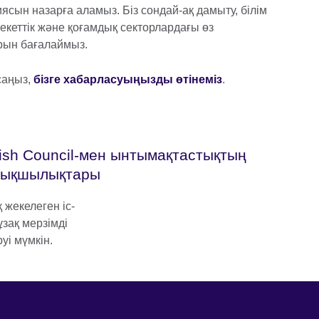
иясын назарға аламыз. Біз сондай-ақ дамыту, білім
кеттік және қоғамдық секторлардағы өз
арын бағалаймыз.
саңыз,
бізге хабарласуыңызды өтінеміз
.
tish Council-мен ынтымақтастықтың
тықшылықтары
 жекелеген іс-
ұзақ мерзімді
уі мүмкін.