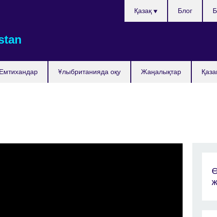
Тілді
Қазақ
Блог
Б
таңдаңыз
stan
Емтихандар
Ұлыбританияда оқу
Жаңалықтар
Қаза
Ө