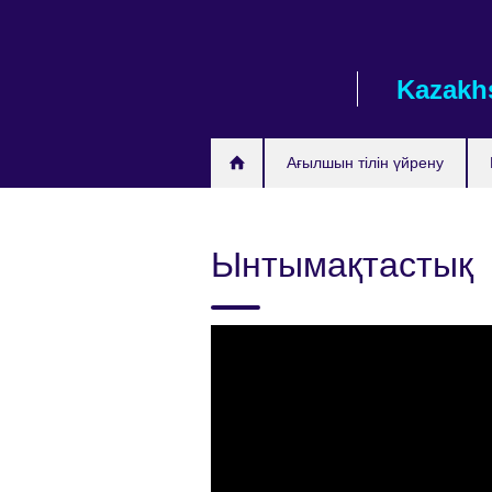
Skip
to
main
Kazakh
content
Ағылшын тілін үйрену
Ынтымақтастық