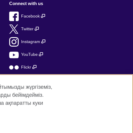
Connect with us
Facebook
Twitter
Instagram
YouTube
Flickr
TikTok
йтымызды жүргіземіз,
рды бейімдейміз.
ша ақпаратты куки
раптың картасы