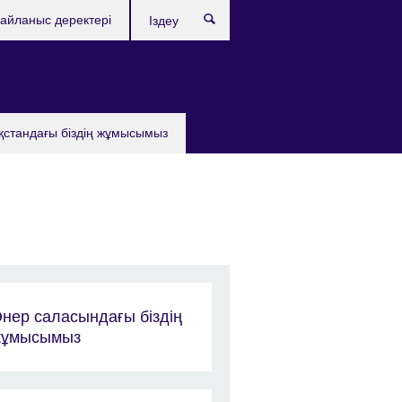
айланыс деректері
Іздеу
қстандағы бiздiң жұмысымыз
нер саласындағы біздің
жұмысымыз