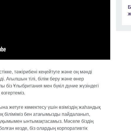
Б
стікке, тәжірибені кеңейтуге және оң мәнді
еді. Ағылшын тілі, білім беру және өнер
біз Ұлыбритания мен бүкіл дүние жүзіндегі
өзгертеміз.
рына жетуге көмектесу үшін өзіміздің жаһандық
 біліміміз бен атағымызды пайдаланып,
уқымымен ынтымақтасамыз. Мәселе біздің
болған кезде, біз олардың корпоративтік