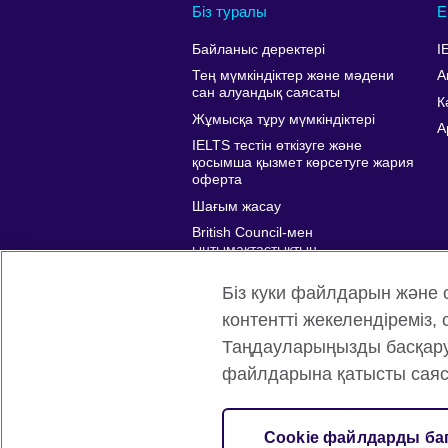
Біз туралы
Е
Байланыс деректері
I
Тең мүмкіндіктер және мәдени
А
сан алуандық саясаты
К
Жұмысқа тұру мүмкіндіктері
A
IELTS тестін өткізуге және
қосымша қызмет көрсетуге жария
оферта
Шағым жасау
British Council-мен
ынтымақтастықтың
артықшылықтары
Біз куки файлдарын және 
Affiliate marketing
контентті жекелендіреміз
Таңдауларыңызды басқару ү
файлдарына қатысты саяс
British Council жаһанды түрде
Құп
Cookie файлдарды ба
© 2026 British Council