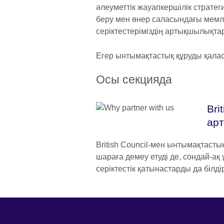
әлеуметтік жауапкершілік стратег
беру мен өнер саласындағы мемле
серіктестеріміздің артықшылықт
Егер ынтымақтастық құруды қала
Осы секцияда
Bri
ар
British Council-мен ынтымақтастық
шараға демеу етуді де, сондай-ақ 
серіктестік қатынастарды да білдір