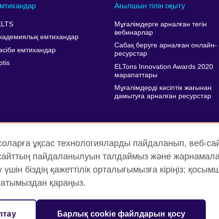
мтихандар
Ағылшын тілін оқыту
ELTS
Мұғалімдерге арналған тегін
вебинарлар
кадемиялық емтихандар
Сабақ беруге арналған онлайн-
әсіби емтихандар
ресурстар
ptis
ELTons Innovation Awards 2020
марапаттары
Мұғалімдерді кәсіптік жағынан
дамытуға арналған ресурстар
соларға ұқсас технологияларды пайдаланып, веб-са
, сайттың пайдаланылуын талдаймыз және жарнамала
шін біздің қажеттілік орталығымызға кіріңіз; қосым
атымыздан қараңыз.
иялық және пайдалану шарттары
Cookie файлдары
Веб-то
птау
Барлық cookie файлдарын қосу