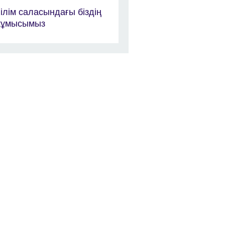
ілім саласындағы біздің
жұмысымыз