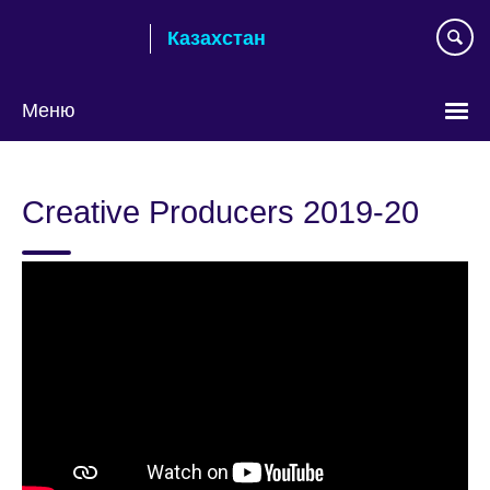
Skip
Казахстан
to
main
content
Меню
Выберите
язык
Creative Producers 2019-20