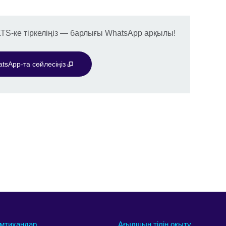
LTS-ке тіркеліңіз — барлығы WhatsApp арқылы!
tsApp-та сөйлесіңіз
мтихандар
Ағылшын тілін оқыту