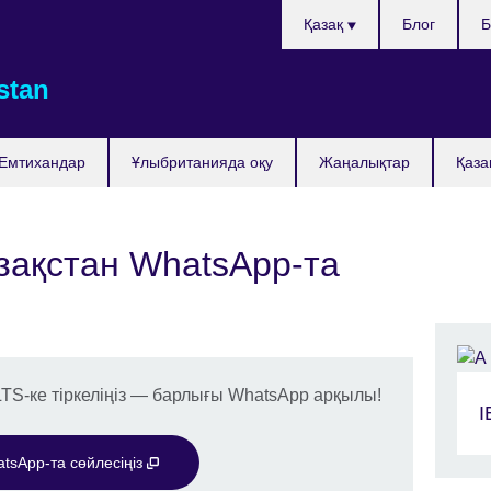
Тілді
Қазақ
Блог
Б
таңдаңыз
stan
Емтихандар
Ұлыбританияда оқу
Жаңалықтар
Қаза
Қазақстан WhatsApp-та
LTS-ке тіркеліңіз — барлығы WhatsApp арқылы!
I
tsApp-та сөйлесіңіз