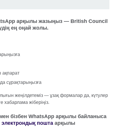
atsApp арқылы жазыңыз — British Council
дің ең оңай жолы.
тарыңызға
 ақпарат
 да сұрақтарыңызға
рлығын жеңілдетеміз — ұзақ формалар да, күтулер
е хабарлама жіберіңіз.
ермен бізбен WhatsApp арқылы байланыса
е
электрондық пошта
арқылы