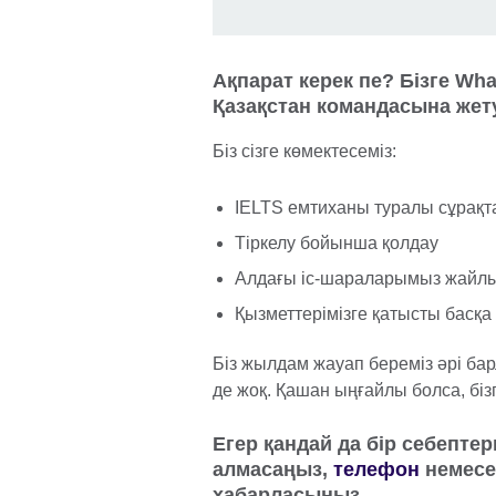
Ақпарат керек пе? Бізге Wh
Қазақстан командасына жету
Біз сізге көмектесеміз:
IELTS емтиханы туралы сұрақ
Тіркелу бойынша қолдау
Алдағы іс-шараларымыз жайлы
Қызметтерімізге қатысты басқа
Біз жылдам жауап береміз әрі ба
де жоқ. Қашан ыңғайлы болса, бізг
Егер қандай да бір себепт
алмасаңыз,
телефон
немес
хабарласыңыз.