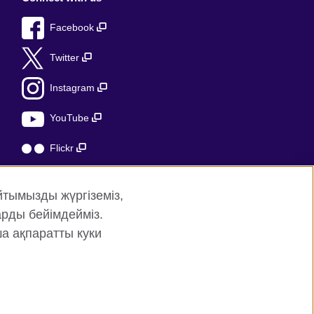
Facebook
Twitter
Instagram
YouTube
Flickr
TikTok
йтымызды жүргіземіз,
рды бейімдейміз.
ша ақпаратты куки
аптың картасы