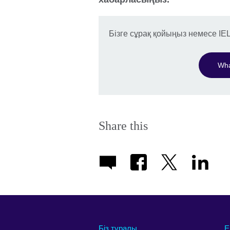
Бізге сұрақ қойыңыз немесе IE
Wha
Share this
Біз туралы
Е