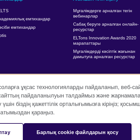
ELTS
Мұғалімдерге арналған тегін
вебинарлар
кадемиялық емтихандар
Сабақ беруге арналған онлайн-
әсіби емтихандар
ресурстар
ptis
ELTons Innovation Awards 2020
марапаттары
Мұғалімдерді кәсіптік жағынан
дамытуға арналған ресурстар
соларға ұқсас технологияларды пайдаланып, веб-са
, сайттың пайдаланылуын талдаймыз және жарнамала
шін біздің қажеттілік орталығымызға кіріңіз; қосым
атымыздан қараңыз.
ялық және пайдалану шарттары
Cookie файлдары
Веб-тор
птау
Барлық cookie файлдарын қосу