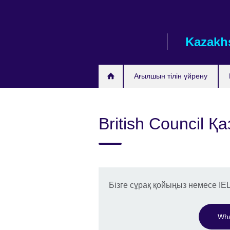
Skip
to
main
Kazakh
content
Ағылшын тілін үйрену
British Council 
Бізге сұрақ қойыңыз немесе IE
Wha