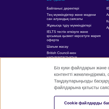
Байланыс деректері
I
Тең мүмкіндіктер және мәдени
А
сан алуандық саясаты
К
Жұмысқа тұру мүмкіндіктері
A
IELTS тестін өткізуге және
қосымша қызмет көрсетуге жария
оферта
Шағым жасау
British Council-мен
ынтымақтастықтың
артықшылықтары
Біз куки файлдарын және 
Affiliate marketing
контентті жекелендіреміз
Таңдауларыңызды басқару ү
файлдарына қатысты саяс
British Council жаһанды түрде
Құпи
Cookie файлдарды ба
© 2026 British Council