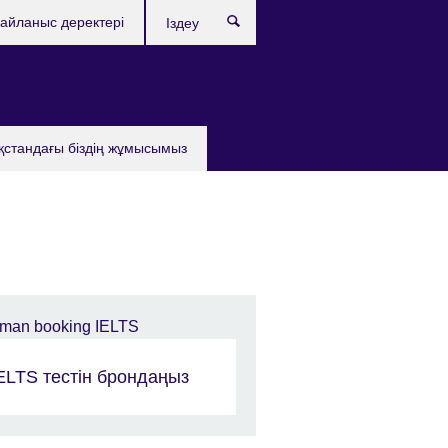
айланыс деректері
Іздеу
қстандағы бiздiң жұмысымыз
ELTS тестін брондаңыз