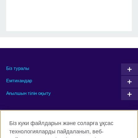
Біз туралы
Емтихандар
Ағылшын тілін оқыту
Connect with us
Біз куки файлдарын және соларға ұқсас
Facebook
Twitter
технологияларды пайдаланып, веб-