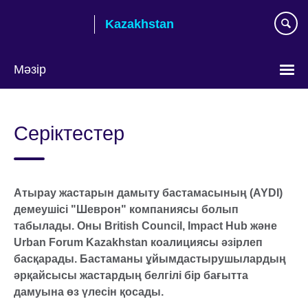
Skip
Kazakhstan
to
main
content
Мәзір
Тілді
таңдаңыз
Серіктестер
Атырау жастарын дамыту бастамасының (AYDI)
демеушісі "Шеврон" компаниясы болып
табылады. Оны British Council, Impact Hub және
Urban Forum Kazakhstan коалициясы әзірлеп
басқарады. Бастаманы ұйымдастырушылардың
әрқайсысы жастардың белгілі бір бағытта
дамуына өз үлесін қосады.