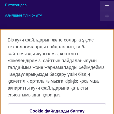
Емтихандар
Ағылшын тілін оқыту
Connect with us
Біз куки файлдарын және соларға ұқсас
Facebook
Twitter
технологияларды пайдаланып, веб-
сайтымызды жүргіземіз, контентті
Instagram
YouTube
жекелендіреміз, сайттың пайдаланылуын
Flickr
TikTok
талдаймыз және жарнамаларды бейімдейміз.
Таңдауларыңызды басқару үшін біздің
қажеттілік орталығымызға кіріңіз; қосымша
ақпаратты куки файлдарына қатысты
British Council жаһанды түрде
саясатымыздан қараңыз.
Құпиялық және пайдалану шарттары
Cookie файлдары
Cookie файлдарды баптау
Веб-тораптың картасы