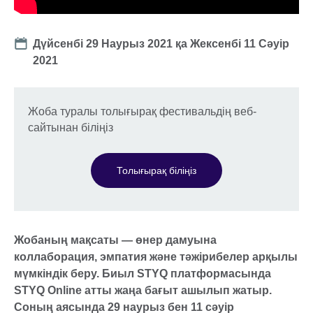
Date
Дүйсенбі 29 Наурыз 2021
қа
Жексенбі 11 Сәуір
2021
Жоба туралы толығырақ фестивальдің веб-
сайтынан біліңіз
Толығырақ біліңіз
Жобаның мақсаты — өнер дамуына
коллаборация, эмпатия және тәжірибелер арқылы
мүмкіндік беру. Биыл STYQ платформасында
STYQ Online атты жаңа бағыт ашылып жатыр.
Соның аясында 29 наурыз бен 11 сәуір