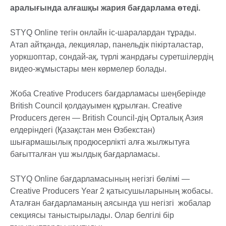
аралығында алғашқы жария бағдарлама өтеді.
STYQ Online тегін онлайн іс-шаралардан тұрады.
Атап айтқанда, лекциялар, панельдік пікірталастар,
уоркшоптар, сондай-ақ, түрлі жанрдағы суретшілердің
видео-жұмыстары мен көрмелер болады.
Жоба Creative Producers бағдарламасы шеңберінде
British Council қолдауымен құрылған. Creative
Producers деген — British Council-дің Орталық Азия
елдеріндегі (Қазақстан мен Өзбекстан)
шығармашылық продюсерлікті алға жылжытуға
бағытталған үш жылдық бағдарламасы.
STYQ Online бағдарламасының негізгі бөлімі —
Creative Producers Year 2 қатысушыларының жобасы.
Аталған бағдарламаның аясында үш негізгі жобалар
секциясы таныстырылады. Олар белгілі бір