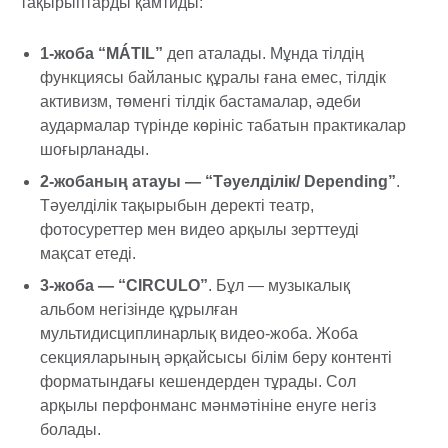
тақырыптарды қамтиды:
1-жоба “MÁTIL”
деп аталады. Мұнда тілдің
функциясы байланыс құралы ғана емес, тілдік
активизм, төменгі тілдік бастамалар, әдеби
аудармалар түрінде көрініс табатын практикалар
шоғырланады.
2-жобаның атауы — “Тәуелділік/ Depending”
.
Тәуелділік тақырыбын деректі театр,
фотосуреттер мен видео арқылы зерттеуді
мақсат етеді.
3-жоба — “CIRCULO”
. Бұл — музыкалық
альбом негізінде құрылған
мультидисциплинарлық видео-жоба. Жоба
секцияларының әрқайсысы білім беру контенті
форматындағы кешендерден тұрады. Сол
арқылы перфонманс мәнмәтініне енуге негіз
болады.