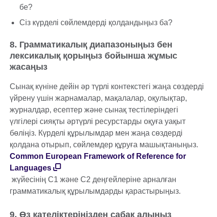
бе?
Сіз күрделі сөйлемдерді қолдандыңыз ба?
8. Грамматикалық диапазоныңыз бен
лексикалық қорыңыз бойынша жұмыс
жасаңыз
Сынақ күніне дейін әр түрлі контекстегі жаңа сөздерді
үйрену үшін жарнамалар, мақалалар, оқулықтар,
журналдар, есептер және сынақ тестілеріндегі
үлгілері сияқты әртүрлі ресурстарды оқуға уақыт
бөліңіз. Күрделі құрылымдар мен жаңа сөздерді
қолдана отырып, сөйлемдер құруға машықтаныңыз.
Common European Framework of Reference for
Languages
жүйесінің C1 және C2 деңгейлеріне арналған
грамматикалық құрылымдарды қарастырыңыз.
9. Өз қателіктеріңізден сабақ алыңыз