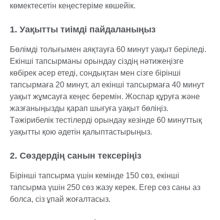
көмектесетін кеңестеріме көшейік.
1. Уақытты тиімді пайдаланыңыз
Бөлімді толығымен аяқтауға 60 минут уақыт беріледі.
Екінші тапсырманы орындау сіздің нәтижеңізге
көбірек әсер етеді, сондықтан мен сізге бірінші
тапсырмаға 20 минут, ал екінші тапсырмаға 40 минут
уақыт жұмсауға кеңес беремін. Жоспар құруға және
жазғаныңызды қарап шығуға уақыт бөліңіз.
Тәжірибелік тестілерді орындау кезінде 60 минуттық
уақытты қою әдетін қалыптастырыңыз.
2. Сөздердің санын тексеріңіз
Бірінші тапсырма үшін кемінде 150 сөз, екінші
тапсырма үшін 250 сөз жазу керек. Егер сөз саны аз
болса, сіз ұпай жоғалтасыз.