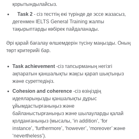
қорытындылайсыз.
Task 2
- сіз тесттің екі түрінде де эссе жазасыз,
дегенмен IELTS General Training жалпы
тақырыптарды көбірек пайдаланады.
Әрі қарай бағалау өлшемдерін түсіну маңызды. Оның
төрт критерийі бар.
Task achievement
-сіз тапсырманың негізгі
ақпаратын қаншалықты жақсы қарап шықтыңыз
және суреттедіңіз.
Cohesion and coherence
-сіз өзіңіздің
идеяларыңызды қаншалықты дұрыс
ұйымдастырғаныңыз және
байланыстырғаныңыз және шылауларды қалай
қолданғаныңыз (мысалы, ‘in addition’, ‘for
instance’, ‘furthermore’, ‘however’, ‘moreover’ және
‘nevertheless’).