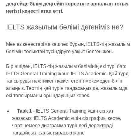
деңгейде білім деңгейін көрсетуге арналған тоғыз
негізгі кеңесті атап өтті.
IELTS жазылым бөлімі дегеніміз не?
Мен өз кеңестеріме көшпес бұрын, IELTS-тің жазылым
бөлімін толықтай түсіндіруге уақыт бөлген жөн.
Біріншіден, IELTS-тің жазылым бөлімінің екі түрі бар:
IELTS General Training және IELTS Academic. Қай түрді
тапсыруды нәжтижені қажет ететін мекемеден біліп
алыңыз. Тесттің қай түрін таңдасаңыз да, жазылымда
екі тапсырманы орындауыңыз керек.
Task 1
- IELTS General Training үшін сіз хат
жазасыз; IELTS Academic үшін сіз график, кесте,
чарт немесе диаграмма түріндегі деректерді
таңдайсыз, салыстырасыз және