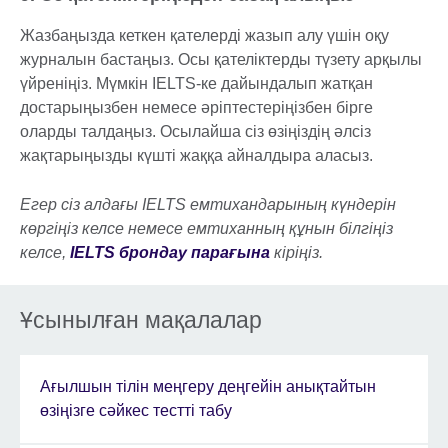
Жазбаңызда кеткен қателерді жазып алу үшін оқу
журналын бастаңыз. Осы қателіктерды түзету арқылы
үйреніңіз. Мүмкін IELTS-ке дайындалып жатқан
достарыңызбен немесе әріптестеріңізбен бірге
оларды талдаңыз. Осылайша сіз өзіңіздің әлсіз
жақтарыңызды күшті жаққа айналдыра аласыз.
Егер сіз алдағы IELTS емтихандарының күндерін
көргіңіз келсе немесе емтиханның құнын білгіңіз
келсе,
IELTS брондау парағына
кіріңіз.
Ұсынылған мақалалар
Ағылшын тілін меңгеру деңгейін анықтайтын
өзіңізге сәйкес тестті табу