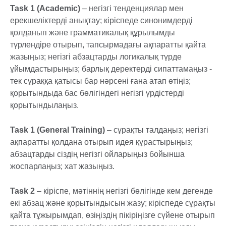
Task 1 (Academic)
– негізгі тенденциялар мен
ерекшеліктерді анықтау; кіріспеде синонимдерді
қолданып және грамматикалық құрылымды
түрлендіре отырып, тапсырмадағы ақпаратты қайта
жазыңыз; негізгі абзацтарды логикалық түрде
ұйымдастырыңыз; барлық деректерді сипаттамаңыз -
тек сұраққа қатысы бар нәрсені ғана атап өтіңіз;
қорытындыда бас бөлігіндегі негізгі үрдістерді
қорытындылаңыз.
Task 1 (General Training)
– сұрақты талдаңыз; негізгі
ақпаратты қолдана отырып идея құрастырыңыз;
абзацтарды сіздің негізгі ойларыңыз бойынша
жоспарлаңыз; хат жазыңыз.
Task 2
– кіріспе, мәтіннің негізгі бөлігінде кем дегенде
екі абзац және қорытындысын жазу; кіріспеде сұрақты
қайта тұжырымдап, өзіңіздің пікіріңізге сүйене отырып