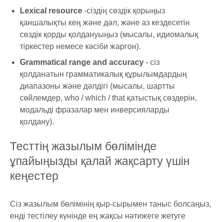
Lexical resource
-сіздің сөздік қорыңыз
қаншалықты кең және дәл, және аз кездесетін
сөздік қорды қолдануыңыз (мысалы, идиомалық
тіркестер немесе кәсіби жаргон).
Grammatical range and accuracy
- сіз
қолданатын грамматикалық құрылымдардың
диапазоны және дәлдігі (мысалы, шартты
сөйлемдер, who / which / that қатыстық сөздерін,
модальді фразалар мен инверсияларды
қолдану).
Тесттің жазылым бөлімінде
ұпайыңызды қалай жақсарту үшін
кеңестер
Сіз жазылым бөлімінің қыр-сырымен таныс болсаңыз,
енді тестілеу күнінде ең жақсы нәтижеге жетуге