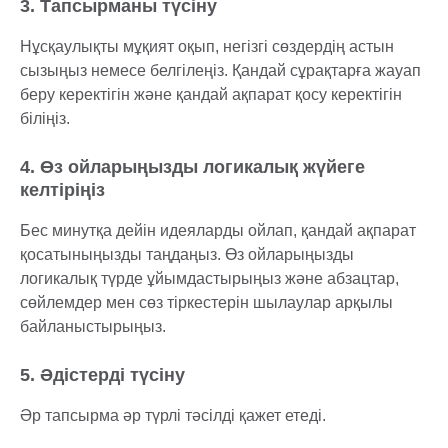
3. Тапсырманы түсіну
Нұсқаулықты мұқият оқып, негізгі сөздердің астын
сызыңыз немесе белгілеңіз. Қандай сұрақтарға жауап
беру керектігін және қандай ақпарат қосу керектігін
біліңіз.
4. Өз ойларыңызды логикалық жүйеге
келтіріңіз
Бес минутқа дейін идеяларды ойлап, қандай ақпарат
қосатыныңызды таңдаңыз. Өз ойларыңызды
логикалық түрде ұйымдастырыңыз және абзацтар,
сөйлемдер мен сөз тіркестерін шылаулар арқылы
байланыстырыңыз.
5. Әдістерді түсіну
Әр тапсырма әр түрлі тәсілді қажет етеді.