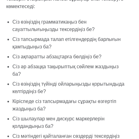
көмектеседі:
Сіз өзіңіздің грамматикаңыз бен
сауаттылығыңызды тексердіңіз бе?
Сіз тапсырмада талап етілгендердің барлығын
қамтыдыңыз ба?
Сіз ақпаратты абзацтарға бөлдіңіз бе?
Сіз әр абзацқа тақырыптық сөйлем жаздыңыз
ба?
Сіз өзіңіздің түйінді ойларыңызды қорытындыда
келтірдіңіз бе?
Кіріспеде сіз тапсырмадағы сұрақты өзгертіп
жаздыңыз ба?
Сіз шылаулар мен дискурс маркерлерін
қолдандыңыз ба?
Сіз мәтіндегі қайталанған сөздерді тексердіңіз