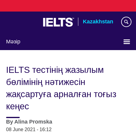
Skip
to
main
Kazakhstan
content
Мәзір
Тілді
таңдаңыз
IELTS тестінің жазылым
бөлімінің нәтижесін
жақсартуға арналған тоғыз
кеңес
By
Alina Promska
08 June 2021 - 16:12