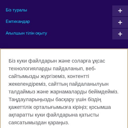
Біз туралы
Емтихандар
Ағылшын тілін оқыту
Connect with us
Біз куки файлдарын және соларға ұқсас
Facebook
Twitter
технологияларды пайдаланып, веб-
сайтымызды жүргіземіз, контентті
Instagram
YouTube
жекелендіреміз, сайттың пайдаланылуын
Flickr
TikTok
талдаймыз және жарнамаларды бейімдейміз.
Таңдауларыңызды басқару үшін біздің
қажеттілік орталығымызға кіріңіз; қосымша
ақпаратты куки файлдарына қатысты
British Council жаһанды түрде
саясатымыздан қараңыз.
Құпиялық және пайдалану шарттары