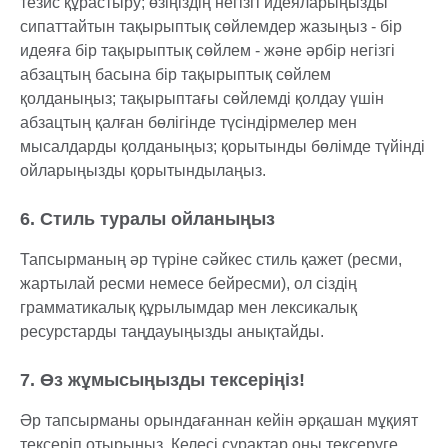
тезис құрастыру; өзіңіздің негізгі идеяларыңызды
сипаттайтын тақырыптық сөйлемдер жазыңыз - бір
идеяға бір тақырыптық сөйлем - және әрбір негізгі
абзацтың басына бір тақырыптық сөйлем
қолданыңыз; тақырыптағы сөйлемді қолдау үшін
абзацтың қалған бөлігінде түсіндірмелер мен
мысалдарды қолданыңыз; қорытынды бөлімде түйінді
ойларыңызды қорытындылаңыз.
6. Стиль туралы ойланыңыз
Тапсырманың әр түріне сәйкес стиль қажет (ресми,
жартылай ресми немесе бейресми), ол сіздің
грамматикалық құрылымдар мен лексикалық
ресурстарды таңдауыңызды анықтайды.
7. Өз жұмысыңызды тексеріңіз!
Әр тапсырманы орындағаннан кейін әрқашан мұқият
тексеріп отырыңыз. Келесі сұрақтар оны тексеруге