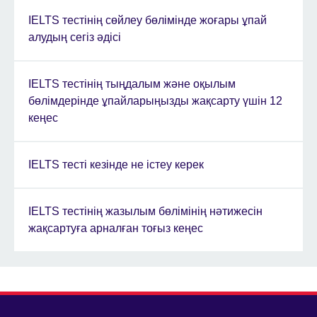
IELTS тестінің сөйлеу бөлімінде жоғары ұпай
алудың сегіз әдісі
IELTS тестінің тыңдалым және оқылым
бөлімдерінде ұпайларыңызды жақсарту үшін 12
кеңес
IELTS тесті кезінде не істеу керек
IELTS тестінің жазылым бөлімінің нәтижесін
жақсартуға арналған тоғыз кеңес