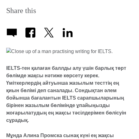
Share this
IELTS-тен қалаған баллды алу үшін барлық төрт
бөлімде жақсы нәтиже көрсету керек.
Үміткерлердің айтуынша жазылым тесттің ең
қиын бөлімі деп саналады. Сондықтан әлем
бойынша бағалантын IELTS сарапшыларының
бірінен жазылым бөлімінде ұпайыңызды
жоғарылатудың ең жақсы тәсілдерімен бөлісуін
сұрадық.
Мұнда Алина Промска сынақ күні ең жақсы