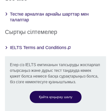
Тестке арналған арнайы шарттар мен
талаптар
Сыртқы сілтемелер
IELTS Terms and Conditions
Егер сіз IELTS емтиханын тапсыруды жоспарлап
отырсаңыз және дұрыс тест таңдауда көмек
қажет болса немесе басқа сұрақтарыңыз болса,
біз сізге көмектесуге қуаныштымыз.
Қайта қоңырау шалу