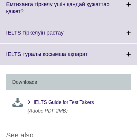
More
Емтиханға тіркелу үшін қандай құжаттар
information
Click
қажет?
available.
to
expand.
More
Click
IELTS тіркелуін растау
information
to
available.
expand.
More
Click
IELTS туралы қосымша ақпарат
information
to
available.
expand.
More
information
Downloads
available.
IELTS Guide for Test Takers
(Adobe PDF 2MB)
See also