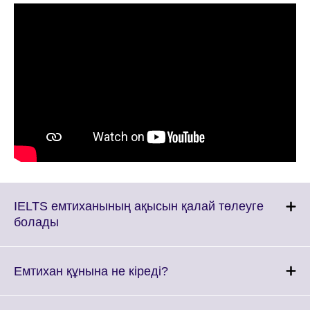
IELTS емтиханының ақысын қалай төлеуге
Click
болады
to
expand.
More
Click
Емтихан құнына не кіреді?
information
to
available.
expand.