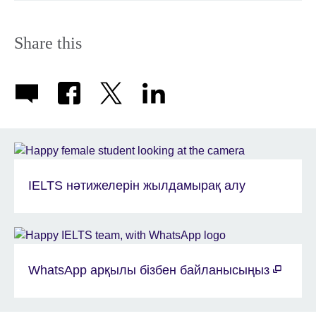
Share this
IELTS нәтижелерін жылдамырақ алу
WhatsApp арқылы бізбен байланысыңыз