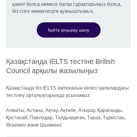
қажет болса немесе басқа сұрақтарыңыз болса,
біз сізге көмектесуге қуаныштымыз.
Қайта қоңырау шалу
Қазақстанда IELTS тестіне British
Council арқылы жазылыңыз
Қазақстанда біз IELTS емтиханын келесі қалалардағы
тестілеу орталықтарында ұсынамыз:
Алматы, Астана, Ақтау, Ақтөбе, Атырау, Қарағанды,
Қостанай, Павлодар, Талдықорған, Тараз, Түркістан,
Өскемен және Шымкент.