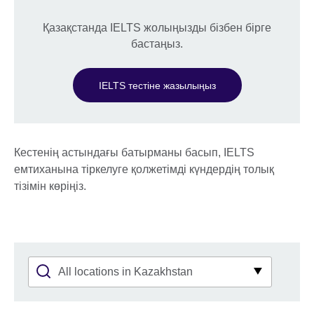
Қазақстанда IELTS жолыңызды бізбен бірге
бастаңыз.
IELTS тестіне жазылыңыз
Кестенің астындағы батырманы басып, IELTS
емтиханына тіркелуге қолжетімді күндердің толық
тізімін көріңіз.