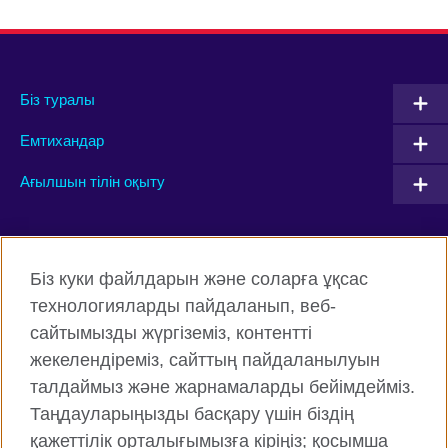
Біз туралы
Емтихандар
Ағылшын тілін оқыту
Connect with us
Біз куки файлдарын және соларға ұқсас
Facebook
Twitter
технологияларды пайдаланып, веб-
сайтымызды жүргіземіз, контентті
Instagram
YouTube
жекелендіреміз, сайттың пайдаланылуын
Flickr
TikTok
талдаймыз және жарнамаларды бейімдейміз.
Таңдауларыңызды басқару үшін біздің
қажеттілік орталығымызға кіріңіз; қосымша