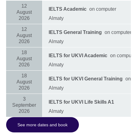
12
IELTS Academic
on computer
August
2026
Almaty
12
IELTS General Training
on computer
August
2026
Almaty
18
IELTS for UKVI Academic
on computer
August
2026
Almaty
18
IELTS for UKVI General Training
on c
August
2026
Almaty
3
IELTS for UKVI Life Skills A1
September
2026
Almaty
See more dates and book