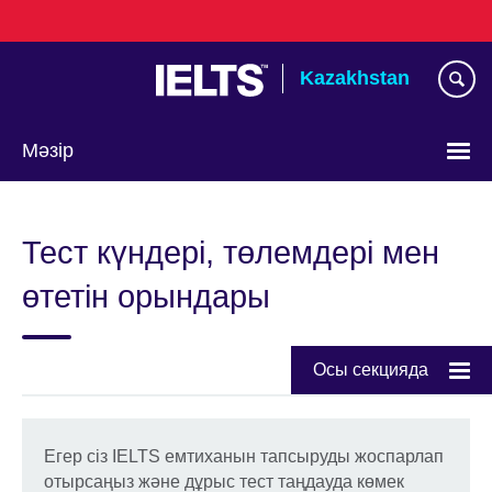
Skip
to
main
Kazakhstan
content
Мәзір
Тілді
таңдаңыз
Тест күндері, төлемдері мен
өтетін орындары
Осы секцияда
Егер сіз IELTS емтиханын тапсыруды жоспарлап
отырсаңыз және дұрыс тест таңдауда көмек