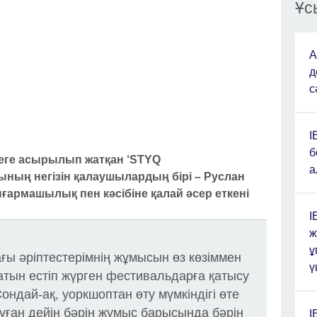
Ұс
А
д
с
I
б
зеге асырылып жатқан ‘STYQ
а
ың негізін қалаушылардың бірі – Руслан
армашылық пен кәсібіне қалай әсер еткені
I
ж
ұ
ғы әріптестерімнің жұмысын өз көзіммен
ү
 атын естіп жүрген фестивальдарға қатысу
Сондай-ақ, уоркшоптан өту мүмкіндігі өте
ұған дейін бәрін жұмыс барысында бәрін
I