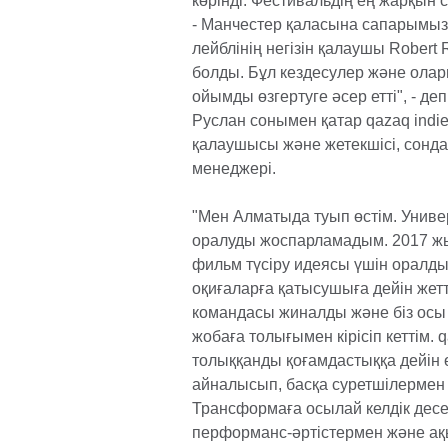
көрінді. Фестивальдің ең жарқын сә
- Манчестер қаласына сапарымызда
лейблінің негізін қалаушы Robert 
болды. Бұл кездесулер және ола
ойымды өзгертуге әсер етті", - д
Руслан сонымен қатар qazaq indie 
қалаушысы және жетекшісі, сондай
менеджері.
"Мен Алматыда туып өстім. Универ
оралуды жоспарламадым. 2017 жы
фильм түсіру идеясы үшін оралд
оқиғаларға қатысушыға дейін жетт
командасы жиналды және біз осы 
жобаға толығымен кірісіп кеттім. 
толыққанды қоғамдастыққа дейін 
айналысып, басқа суретшілермен ж
Трансформаға осылай келдік десе
перформанс-әртістермен және ақ