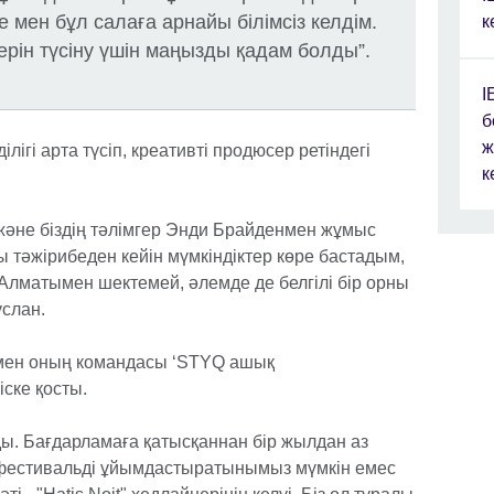
е мен бұл салаға арнайы білімсіз келдім.
к
терін түсіну үшін маңызды қадам болды”.
I
б
ж
ігі арта түсіп, креативті продюсер ретіндегі
к
және біздің тәлімгер Энди Брайденмен жұмыс
сы тәжірибеден кейін мүмкіндіктер көре бастадым,
Алматымен шектемей, әлемде де белгілі бір орны
услан.
 мен оның командасы ‘STYQ ашық
ске қосты.
ы. Бағдарламаға қатысқаннан бір жылдан аз
н фестивальді ұйымдастыратынымыз мүмкін емес