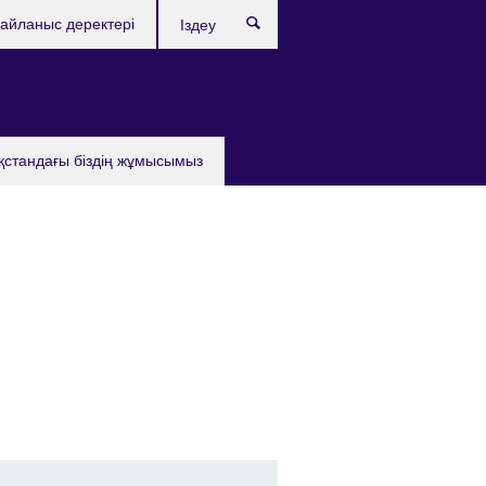
айланыс деректері
Іздеу
қстандағы бiздiң жұмысымыз