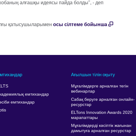
обаның алғашқы идеясы пайда болды", - деп
иылғы қатысушыларымен
осы сілтеме бойынша
мтихандар
Ағылшын тілін оқыту
ELTS
Мұғалімдерге арналған тегін
вебинарлар
кадемиялық емтихандар
Сабақ беруге арналған онлайн-
әсіби емтихандар
ресурстар
ptis
ELTons Innovation Awards 2020
марапаттары
Мұғалімдерді кәсіптік жағынан
дамытуға арналған ресурстар