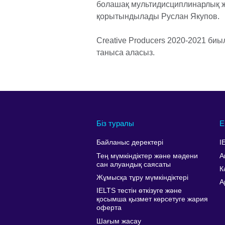
болашақ мультидисциплинарлық ж
қорытындылады Руслан Якупов.
Creative Producers 2020-2021 б
таныса аласыз.
Біз туралы
Е
Байланыс деректері
I
Тең мүмкіндіктер және мәдени
А
сан алуандық саясаты
К
Жұмысқа тұру мүмкіндіктері
A
IELTS тестін өткізуге және
қосымша қызмет көрсетуге жария
оферта
Шағым жасау