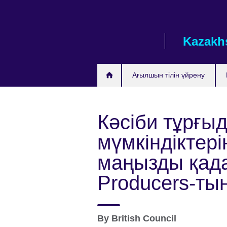
Skip
to
main
Kazakh
content
Ағылшын тілін үйрену
Кәсіби тұрғыд
мүмкіндіктері
маңызды қада
Producers-ты
By
British Council