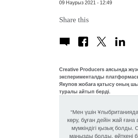
09 Наурыз 2021 - 12:49
Share this
Creative Producers аясында жү
эксперименталды платформасын
Якупов жобаға қатысу оның шығ
туралы айтып берді.
“Мен үшін Ұлыбританияда
көру, бұған дейін жай ғана
мүмкіндігі қызық болды. 
маңызды болды, өйткені б