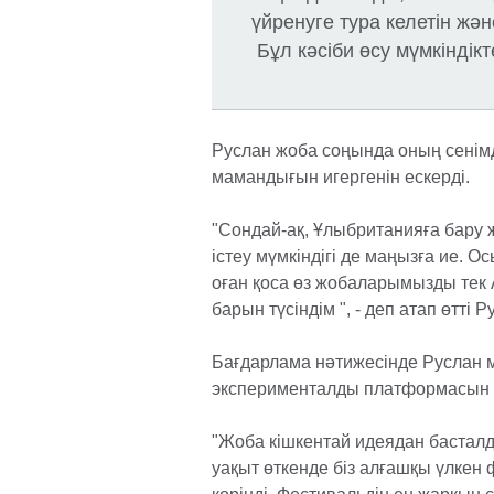
үйренуге тура келетін жән
Бұл кәсіби өсу мүмкіндік
Руслан жоба соңында оның сенімділ
мамандығын игергенін ескерді.
"Сондай-ақ, Ұлыбританияға бару 
істеу мүмкіндігі де маңызға ие. О
оған қоса өз жобаларымызды тек 
барын түсіндім ", - деп атап өтті Р
Бағдарлама нәтижесінде Руслан
эксперименталды платформасын і
"Жоба кішкентай идеядан басталд
уақыт өткенде біз алғашқы үлке