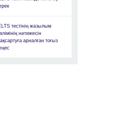
ерек
ELTS тестінің жазылым
өлімінің нәтижесін
ақсартуға арналған тоғыз
еңес