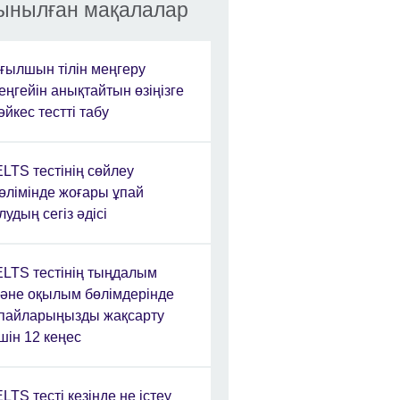
ынылған мақалалар
ғылшын тілін меңгеру
еңгейін анықтайтын өзіңізге
әйкес тестті табу
ELTS тестінің сөйлеу
өлімінде жоғары ұпай
лудың сегіз әдісі
ELTS тестінің тыңдалым
әне оқылым бөлімдерінде
пайларыңызды жақсарту
шін 12 кеңес
ELTS тесті кезінде не істеу