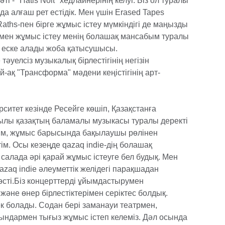
ті - "Hatis Noit" хедлайнерінің келуі. Біз ол туралы
 алғаш рет естідік. Мен үшін Erased Tapes
Raths-пен бірге жұмыс істеу мүмкіндігі де маңызды
рмен жұмыс істеу менің болашақ мансабым туралы
еп еске алады жоба қатысушысы.
тәуелсіз музыкалық бірлестігінің негізін
-ақ "Трансформа" мәдени кеңістігінің арт-
ситет кезінде Ресейге көшіп, Қазақстанға
лы қазақтың баламалы музыкасы туралы деректі
ым, жұмыс барысында бақылаушы рөлінен
ім. Осы кезеңде qazaq indie-дің болашақ
салада әрі қарай жұмыс істеуге бел будық. Мен
qazaq indie әлеуметтік желідегі парақшадан
өсті.Біз концерттерді ұйымдастырумен
әне өнер бірлестіктерімен серіктес болдық.
к болады. Содан бері заманауи театрмен,
ындармен тығыз жұмыс істеп келеміз. Дәл осында