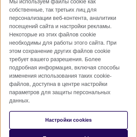
Мы используем файлы cookie как
собственные, так третьих лиц для
Facebook
Twitter
персонализации веб-контента, аналитики
посещений сайта и настройки рекламы.
Instagram
YouTube
Некоторые из этих файлов cookie
Flickr
TikTok
необходимы для работы этого сайта. При
этом сохранение других файлов cookie
требует вашего разрешения. Более
подробная информация, включая способы
British Council глобально
изменения использования таких cookie-
Privacy and terms of use
файлов, доступна в центре настройки
Cookies
параметров для защиты персональных
Карта сайта
данных.
© 2026 British Council
Настройки cookies
Международная организация Соединенного Королевства в
области культурных отношений и образования.
Зарегистирована как благотворительная организация: