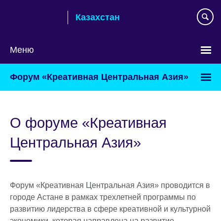
Skip
Казахстан
to
main
content
Меню
Выберите
Форум «Креативная Центральная Азия»
язык
О форуме «Креативная
Центральная Азия»
Форум «Креативная Центральная Азия» проводится в
городе Астане в рамках трехлетней программы по
развитию лидерства в сфере креативной и культурной
экономики, которая направлена на развитие