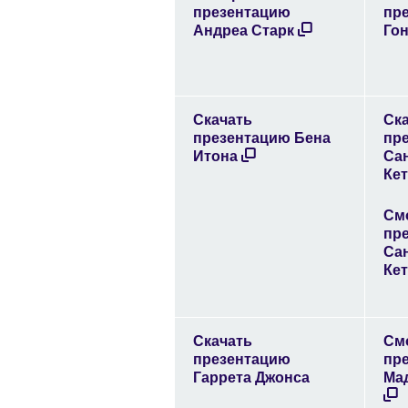
презентацию
пр
Андреа Старк
Го
Скачать
Ск
презентацию Бена
пр
Итона
Са
Ке
См
пр
Са
Ке
Скачать
См
презентацию
пр
Гаррета Джонса
Ма