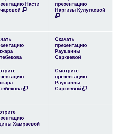
езентацию Насти
презентацию
нчаровой
Наргизы Кулутаевой
ачать
Скачать
езентацию
презентацию
нжара
Раушанны
ттебекова
Саркеевой
отрите
Смотрите
езентацию
презентацию
нжара
Раушанны
ттебекова
Саркеевой
отрите
езентацию
дины Хамраевой