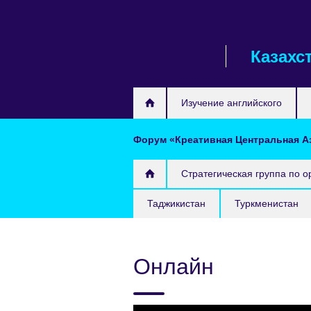
Skip
to
main
Казахс
content
Изучение английского
Форум «Креативная Центральная А
Стратегическая группа по 
Таджикистан
Туркменистан
Онлайн