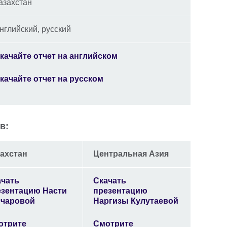
азахстан
нглийский, русский
качайте отчет на английском
качайте отчет на русском
в:
ахстан
Центральная Азия
ачать
Скачать
езентацию Насти
презентацию
нчаровой
Наргизы Кулутаевой
отрите
Смотрите