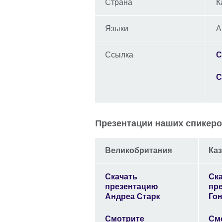
Страна
К
Языки
А
Ссылка
С
С
Презентации наших спикеро
Великобритания
Каз
Скачать
Ск
презентацию
пр
Андреа Старк
Го
Смотрите
См