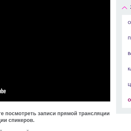
О
П
В
К
Ц
О
те посмотреть записи прямой трансляции
ии спикеров.