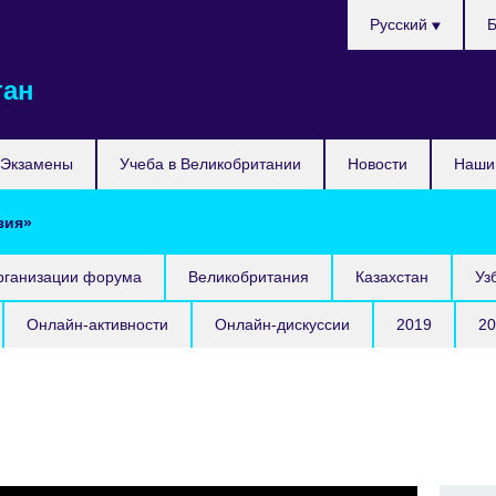
Выберите
Русский
Б
язык
тан
Экзамены
Учеба в Великобритании
Новости
Наши 
зия»
организации форума
Великобритания
Казахстан
Уз
Онлайн-активности
Онлайн-дискуссии
2019
20