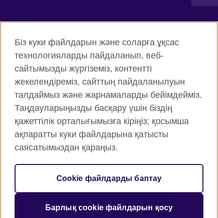
Connect with us
Біз куки файлдарын және соларға ұқсас
Facebook
Twitter
технологияларды пайдаланып, веб-
сайтымызды жүргіземіз, контентті
Instagram
YouTube
жекелендіреміз, сайттың пайдаланылуын
Flickr
TikTok
талдаймыз және жарнамаларды бейімдейміз.
Таңдауларыңызды басқару үшін біздің
қажеттілік орталығымызға кіріңіз; қосымша
ақпаратты куки файлдарына қатысты
British Council жаһанды түрде
саясатымыздан қараңыз.
Құпиялық және пайдалану шарттары
Cookie файлдары
Cookie файлдарды баптау
Веб-тораптың картасы
Барлық cookie файлдарын қосу
© 2026 British Council