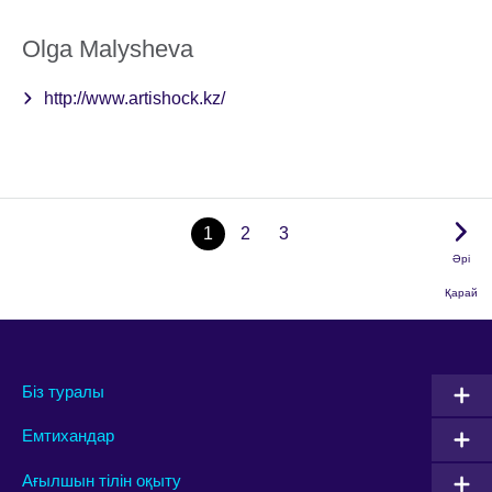
Olga Malysheva
http://www.artishock.kz/
1
2
3
Әрі
Қарай
Біз туралы
Емтихандар
Ағылшын тілін оқыту