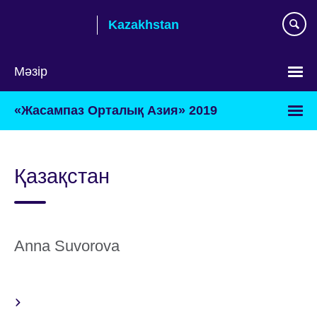
Skip
Kazakhstan
to
main
content
Мәзір
Тілді
«Жасампаз Орталық Азия» 2019
таңдаңыз
Қазақстан
Anna Suvorova